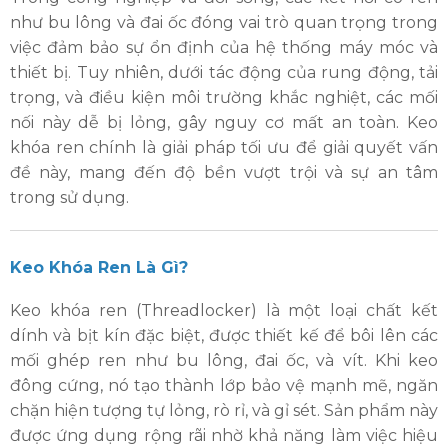
như bu lông và đai ốc đóng vai trò quan trọng trong
việc đảm bảo sự ổn định của hệ thống máy móc và
thiết bị. Tuy nhiên, dưới tác động của rung động, tải
trọng, và điều kiện môi trường khắc nghiệt, các mối
nối này dễ bị lỏng, gây nguy cơ mất an toàn. Keo
khóa ren chính là giải pháp tối ưu để giải quyết vấn
đề này, mang đến độ bền vượt trội và sự an tâm
trong sử dụng.
Keo Khóa Ren Là Gì?
Keo khóa ren (Threadlocker) là một loại chất kết
dính và bịt kín đặc biệt, được thiết kế để bôi lên các
mối ghép ren như bu lông, đai ốc, và vít. Khi keo
đông cứng, nó tạo thành lớp bảo vệ mạnh mẽ, ngăn
chặn hiện tượng tự lỏng, rò rỉ, và gỉ sét. Sản phẩm này
được ứng dụng rộng rãi nhờ khả năng làm việc hiệu