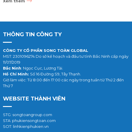
Xem thêm
THÔNG TIN CÔNG TY
CÔNG TY CỔ PHẦN SONG TOÀN GLOBAL
MST: 2301096274 Do sở kế hoạch và đầu tư tỉnh Bắc Ninh cấp ngày
11/07/2019
Bắc Ninh
: Ngọc Cục, Lương Tài.
Hồ Chí Minh:
Số 16 Đường S9, Tây Thạnh.
Giờ làm việc: Từ 8:00 đến 17:00 các ngày trong tuần từ Thứ 2 đến
Thứ 7
WEBSITE THÀNH VIÊN
STG: songtoangroup.com
STA: phukiensongtoan.com
SOT: linhkienphukien.vn