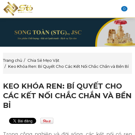
0
Trang chủ
Chia Sẻ Mẹo Vặt
Keo Khóa Ren: Bí Quyết Cho Các Kết Nối Chắc Chắn và Bền Bỉ
KEO KHÓA REN: BÍ QUYẾT CHO
CÁC KẾT NỐI CHẮC CHẮN VÀ BỀN
BỈ
Trong công nghiệp và đời sống, các kết nối có ren