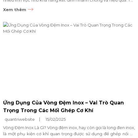
nhiều lĩnh vực nhờ khả năng kết dính nhanh chóng và hiệu quả. Tuy
nhiên, nếu không may keo 502 dính lên da, nó có...
Xem thêm
Ứng Dụng Của Vòng Đệm Inox – Vai Trò Quan
Trọng Trong Các Mối Ghép Cơ Khí
quantriwebsite
15/02/2025
Vòng Đệm Inox Là Gì? Vòng đệm inox, hay còn gọi là long đen inox,
là một phụ kiện cơ khí quan trọng được sử dụng để ghép nối bu