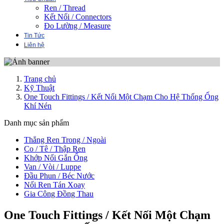
Ren / Thread
Kết Nối / Connectors
Đo Lường / Measure
Tin Tức
Liên hệ
Trang chủ
Kỹ Thuật
One Touch Fittings / Kết Nối Một Chạm Cho Hệ Thống Ống
Khí Nén
Danh mục sản phẩm
Thẳng Ren Trong / Ngoài
Co / Tê / Thập Ren
Khớp Nối Gắn Ống
Van / Vòi / Luppe
Đầu Phun / Béc Nước
Nối Ren Tán Xoay
Gia Công Đồng Thau
One Touch Fittings / Kết Nối Một Chạm