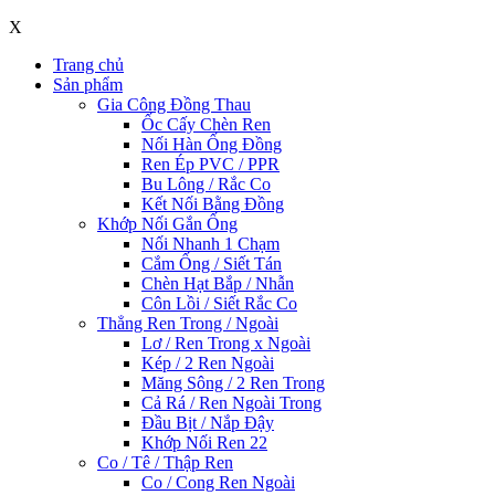
X
Trang chủ
Sản phẩm
Gia Công Đồng Thau
Ốc Cấy Chèn Ren
Nối Hàn Ống Đồng
Ren Ép PVC / PPR
Bu Lông / Rắc Co
Kết Nối Bằng Đồng
Khớp Nối Gắn Ống
Nối Nhanh 1 Chạm
Cắm Ống / Siết Tán
Chèn Hạt Bắp / Nhẫn
Côn Lồi / Siết Rắc Co
Thẳng Ren Trong / Ngoài
Lơ / Ren Trong x Ngoài
Kép / 2 Ren Ngoài
Măng Sông / 2 Ren Trong
Cả Rá / Ren Ngoài Trong
Đầu Bịt / Nắp Đậy
Khớp Nối Ren 22
Co / Tê / Thập Ren
Co / Cong Ren Ngoài