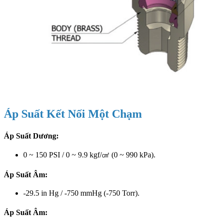
Áp Suất Kết Nối Một Chạm
Áp Suất Dương:
0 ~ 150 PSI / 0 ~ 9.9 kgf/㎠ (0 ~ 990 kPa).
Áp Suất Âm:
-29.5 in Hg / -750 mmHg (-750 Torr).
Áp Suất Âm: