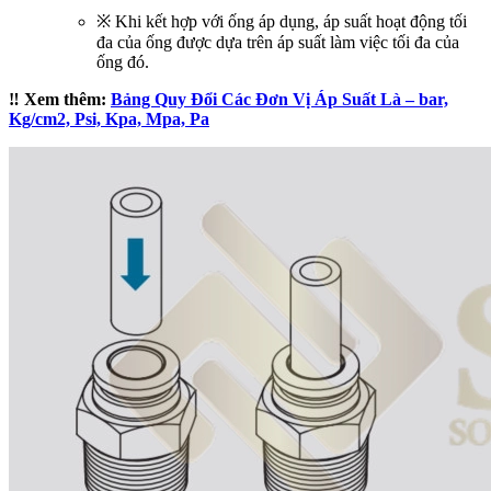
※ Khi kết hợp với ống áp dụng, áp suất hoạt động tối
đa của ống được dựa trên áp suất làm việc tối đa của
ống đó.
‼️ Xem thêm:
Bảng Quy Đổi Các Đơn Vị Áp Suất Là – bar,
Kg/cm2, Psi, Kpa, Mpa, Pa