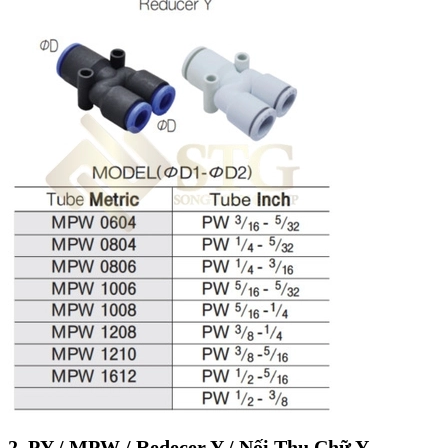
2. PY / MPW / Redecer Y / Nối Thu Chữ Y