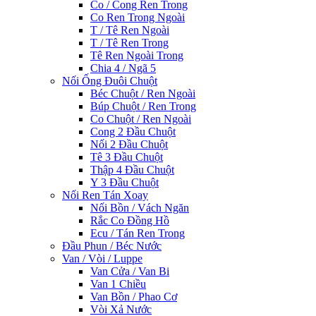
Co / Cong Ren Trong
Co Ren Trong Ngoài
T / Tê Ren Ngoài
T / Tê Ren Trong
Tê Ren Ngoài Trong
Chia 4 / Ngã 5
Nối Ống Đuôi Chuột
Béc Chuột / Ren Ngoài
Búp Chuột / Ren Trong
Co Chuột / Ren Ngoài
Cong 2 Đầu Chuột
Nối 2 Đầu Chuột
Tê 3 Đầu Chuột
Thập 4 Đầu Chuột
Y 3 Đầu Chuột
Nối Ren Tán Xoay
Nối Bồn / Vách Ngăn
Rắc Co Đồng Hồ
Ecu / Tán Ren Trong
Đầu Phun / Béc Nước
Van / Vòi / Luppe
Van Cửa / Van Bi
Van 1 Chiều
Van Bồn / Phao Cơ
Vòi Xả Nước