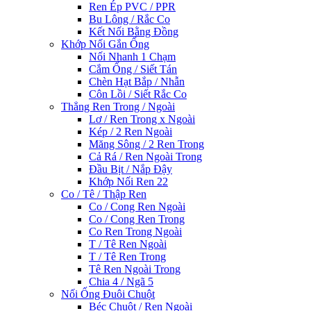
Ren Ép PVC / PPR
Bu Lông / Rắc Co
Kết Nối Bằng Đồng
Khớp Nối Gắn Ống
Nối Nhanh 1 Chạm
Cắm Ống / Siết Tán
Chèn Hạt Bắp / Nhẫn
Côn Lồi / Siết Rắc Co
Thẳng Ren Trong / Ngoài
Lơ / Ren Trong x Ngoài
Kép / 2 Ren Ngoài
Măng Sông / 2 Ren Trong
Cả Rá / Ren Ngoài Trong
Đầu Bịt / Nắp Đậy
Khớp Nối Ren 22
Co / Tê / Thập Ren
Co / Cong Ren Ngoài
Co / Cong Ren Trong
Co Ren Trong Ngoài
T / Tê Ren Ngoài
T / Tê Ren Trong
Tê Ren Ngoài Trong
Chia 4 / Ngã 5
Nối Ống Đuôi Chuột
Béc Chuột / Ren Ngoài