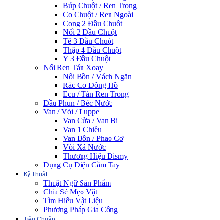
Búp Chuột / Ren Trong
Co Chuột / Ren Ngoài
Cong 2 Đầu Chuột
Nối 2 Đầu Chuột
Tê 3 Đầu Chuột
Thập 4 Đầu Chuột
Y 3 Đầu Chuột
Nối Ren Tán Xoay
Nối Bồn / Vách Ngăn
Rắc Co Đồng Hồ
Ecu / Tán Ren Trong
Đầu Phun / Béc Nước
Van / Vòi / Luppe
Van Cửa / Van Bi
Van 1 Chiều
Van Bồn / Phao Cơ
Vòi Xả Nước
Thương Hiệu Dismy
Dụng Cụ Điện Cầm Tay
Kỹ Thuật
Thuật Ngữ Sản Phẩm
Chia Sẻ Mẹo Vặt
Tìm Hiểu Vật Liệu
Phương Pháp Gia Công
Tiêu Chuẩn