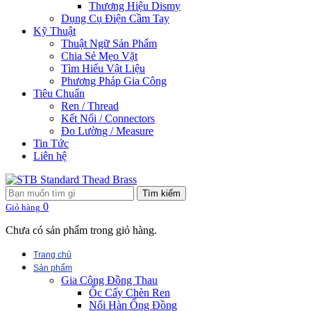
Thương Hiệu Dismy
Dụng Cụ Điện Cầm Tay
Kỹ Thuật
Thuật Ngữ Sản Phẩm
Chia Sẻ Mẹo Vặt
Tìm Hiểu Vật Liệu
Phương Pháp Gia Công
Tiêu Chuẩn
Ren / Thread
Kết Nối / Connectors
Đo Lường / Measure
Tin Tức
Liên hệ
Tìm kiếm
0
Giỏ hàng
Chưa có sản phẩm trong giỏ hàng.
Trang chủ
Sản phẩm
Gia Công Đồng Thau
Ốc Cấy Chèn Ren
Nối Hàn Ống Đồng