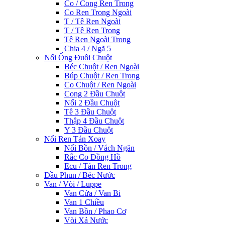
Co / Cong Ren Trong
Co Ren Trong Ngoài
T / Tê Ren Ngoài
T / Tê Ren Trong
Tê Ren Ngoài Trong
Chia 4 / Ngã 5
Nối Ống Đuôi Chuột
Béc Chuột / Ren Ngoài
Búp Chuột / Ren Trong
Co Chuột / Ren Ngoài
Cong 2 Đầu Chuột
Nối 2 Đầu Chuột
Tê 3 Đầu Chuột
Thập 4 Đầu Chuột
Y 3 Đầu Chuột
Nối Ren Tán Xoay
Nối Bồn / Vách Ngăn
Rắc Co Đồng Hồ
Ecu / Tán Ren Trong
Đầu Phun / Béc Nước
Van / Vòi / Luppe
Van Cửa / Van Bi
Van 1 Chiều
Van Bồn / Phao Cơ
Vòi Xả Nước