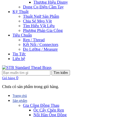
Thương Hiệu Dismy
Dụng Cụ Điện Cầm Tay
Kỹ Thuật
Thuật Ngữ Sản Phẩm
Chia Sẻ Mẹo Vặt
Tìm Hiểu Vật Liệu
Phương Pháp Gia Công
Tiêu Chuẩn
Ren / Thread
Kết Nối / Connectors
Đo Lường / Measure
Tin Tức
Liên hệ
Tìm kiếm
0
Giỏ hàng
Chưa có sản phẩm trong giỏ hàng.
Trang chủ
Sản phẩm
Gia Công Đồng Thau
Ốc Cấy Chèn Ren
Nối Hàn Ống Đồng