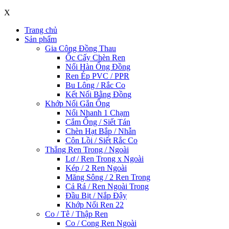
X
Trang chủ
Sản phẩm
Gia Công Đồng Thau
Ốc Cấy Chèn Ren
Nối Hàn Ống Đồng
Ren Ép PVC / PPR
Bu Lông / Rắc Co
Kết Nối Bằng Đồng
Khớp Nối Gắn Ống
Nối Nhanh 1 Chạm
Cắm Ống / Siết Tán
Chèn Hạt Bắp / Nhẫn
Côn Lồi / Siết Rắc Co
Thẳng Ren Trong / Ngoài
Lơ / Ren Trong x Ngoài
Kép / 2 Ren Ngoài
Măng Sông / 2 Ren Trong
Cả Rá / Ren Ngoài Trong
Đầu Bịt / Nắp Đậy
Khớp Nối Ren 22
Co / Tê / Thập Ren
Co / Cong Ren Ngoài