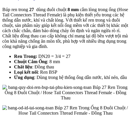
Búp ren trong
27
dùng đuôi chuột
8 mm
cắm lòng trong ống (Hose
Tail Connectors Thread Female) là phụ kiện thiết yếu trong các hệ
thống dẫn nước, khí và chất lỏng. Với thiết kế ren trong và đuôi
chuột, sản phẩm này giúp kết nối ống mềm với các thiết bị khác một
cách chắc chắn, đảm bảo dòng chảy ổn định và ngăn ngừa rò rỉ.
Chất liệu đồng thau cao cấp không chỉ mang lại độ bền vượt trội mà
còn khả năng chống ăn mòn tốt, phù hợp với nhiều ứng dụng trong
công nghiệp và gia đình.
Ren Trong
:
DN20 = 3/4 = 27
Chuột Cắm Ống
: 8 mm
Chất liệu
: Đồng thau
Loại kết nối
: Ren BSP
Ứng dụng
: Dùng trong hệ thống ống dẫn nước, khí nén, dầu