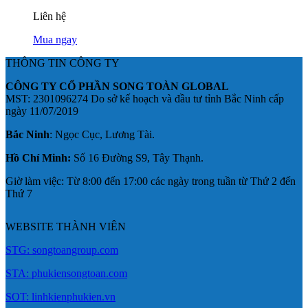
Liên hệ
Mua ngay
THÔNG TIN CÔNG TY
CÔNG TY CỔ PHẦN SONG TOÀN GLOBAL
MST: 2301096274 Do sở kế hoạch và đầu tư tỉnh Bắc Ninh cấp
ngày 11/07/2019
Bắc Ninh
: Ngọc Cục, Lương Tài.
Hồ Chí Minh:
Số 16 Đường S9, Tây Thạnh.
Giờ làm việc: Từ 8:00 đến 17:00 các ngày trong tuần từ Thứ 2 đến
Thứ 7
WEBSITE THÀNH VIÊN
STG: songtoangroup.com
STA: phukiensongtoan.com
SOT: linhkienphukien.vn