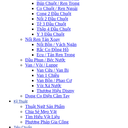
Búp Chuột / Ren Trong
Co Chuột / Ren Ngoài
Cong 2 Đầu Chuột
Nối 2 Đầu Chuột
Tê 3 Đầu Chuột
Thập 4 Đầu Chuột
Y 3 Đầu Chuột
Nối Ren Tán Xoay
Nối Bồn / Vách Ngăn
Rắc Co Đồng Hồ
Ecu / Tán Ren Trong
Đầu Phun / Béc Nước
Van / Vòi / Luppe
Van Cửa / Van Bi
Van 1 Chiều
Van Bồn / Phao Cơ
Vòi Xả Nước
Thương Hiệu Dismy
Dụng Cụ Điện Cầm Tay
Kỹ Thuật
Thuật Ngữ Sản Phẩm
Chia Sẻ Mẹo Vặt
Tìm Hiểu Vật Liệu
Phương Pháp Gia Công
Tiêu Chuẩn