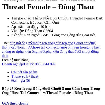
Thread Female – Đồng Thau
Tên gọi khác: Thẳng Nối Đuôi Chuột, Threaded Female Barb
Connectors, Búp Ren Cắm Ống
Áp suất hoạt động: 10 bar
Vật liệu: Đồng Thau C3604
Kết nối: Ren Ngoài BSP + Lòng trong ống dùng đai siết
Thẻ:
búp nối ống mềm
búp ren trong
búp ren trong đuôi chuột
hệ
thống cấp thoát nước
hose tail connectors
nối ống ren trong
phụ kiện
chống rò rỉ
phụ kiện ống nước
phụ kiện đồng thau
đuôi chuột đồng
thau
Liên hệ mua hàng
Doanh nghiệp/Đại lý: 0833 844 899
Chi tiết sản phẩm
Thông số kỹ thuật
Đánh giá (0)
Búp 27 Ren Trong Dùng Đuôi Chuột 8 mm Cắm Lòng Trong
Ống / Hose Tail Connectors Thread Female – Đồng Thau
Giới thiệu chung