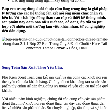
Các ứng dụng trong ngành xây dựng và cơ khí.
Búp ren trong dùng đuôi chuột cắm lòng trong ống là giải pháp
lý tưởng cho các hệ thống cần kết nối ống mềm chắc chắn và
bền bỉ. Với chất liệu đồng thau cao cấp và thiết kế thông minh,
sản phẩm này đảm bảo hiệu suất cao, dễ dàng lắp đặt và phù
hợp với nhiều môi trường làm việc khác nhau, từ công nghiệp
đến dân dụng.
Song Toàn Sản Xuất Theo Yêu Cầu.
Phụ Kiện Song Toàn cam kết sản xuất và gia công các khớp nối ren
theo yêu cầu của khách hàng. Chúng tôi có khả năng tạo ra các sản
phẩm tùy chỉnh để đáp ứng đúng kỹ thuật và yêu cầu cụ thể của quý
khách.
Với nhiều năm kinh nghiệm, chúng tôi còn cung cấp các sản phẩm
đồng thau như khớp nối ren đồng thau, tán dây cáp đồng thau, đai
ốc, và nhiều sản phẩm khác. Sự chuyên nghiệp, tận tâm, và sự khác