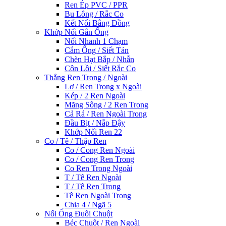
Ren Ép PVC / PPR
Bu Lông / Rắc Co
Kết Nối Bằng Đồng
Khớp Nối Gắn Ống
Nối Nhanh 1 Chạm
Cắm Ống / Siết Tán
Chèn Hạt Bắp / Nhẫn
Côn Lồi / Siết Rắc Co
Thẳng Ren Trong / Ngoài
Lơ / Ren Trong x Ngoài
Kép / 2 Ren Ngoài
Măng Sông / 2 Ren Trong
Cả Rá / Ren Ngoài Trong
Đầu Bịt / Nắp Đậy
Khớp Nối Ren 22
Co / Tê / Thập Ren
Co / Cong Ren Ngoài
Co / Cong Ren Trong
Co Ren Trong Ngoài
T / Tê Ren Ngoài
T / Tê Ren Trong
Tê Ren Ngoài Trong
Chia 4 / Ngã 5
Nối Ống Đuôi Chuột
Béc Chuột / Ren Ngoài