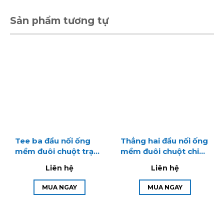
Sản phẩm tương tự
Tee ba đầu nối ống
Thẳng hai đầu nối ống
mềm đuôi chuột trạc
mềm đuôi chuột chia
chia 3 đầu khía ren lắp
2 đầu khía ren lắp PU
Liên hệ
Liên hệ
PU
MUA NGAY
MUA NGAY