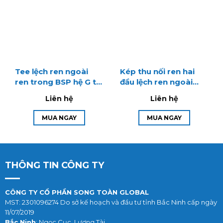
Tee lệch ren ngoài
Kép thu nối ren hai
ren trong BSP hệ G tê
đầu lệch ren ngoài
chia 3 nguyên khối
bước ren BSP hệ G –
Liên hệ
Liên hệ
Man cút
MUA NGAY
MUA NGAY
THÔNG TIN CÔNG TY
CÔNG TY CỔ PHẦN SONG TOÀN GLOBAL
MST: 2301096274 Do sở kế hoạch và đầu tư tỉnh Bắc Ninh cấp ngày
11/07/2019
Bắc Ninh
: Ngọc Cục, Lương Tài.