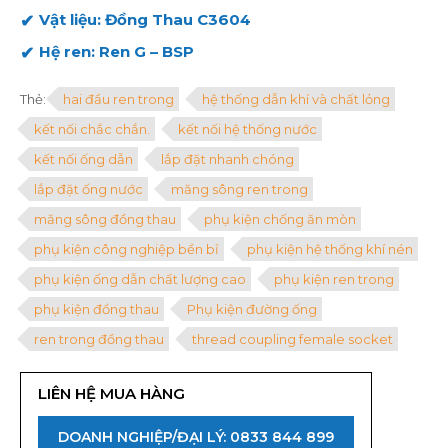
Vật liệu: Đồng Thau C3604
Hệ ren: Ren G – BSP
Thẻ:
hai đầu ren trong
hệ thống dẫn khí và chất lỏng
kết nối chắc chắn.
kết nối hệ thống nước
kết nối ống dẫn
lắp đặt nhanh chóng
lắp đặt ống nước
măng sông ren trong
măng sông đồng thau
phụ kiện chống ăn mòn
phụ kiện công nghiệp bền bỉ
phụ kiện hệ thống khí nén
phụ kiện ống dẫn chất lượng cao
phụ kiện ren trong
phụ kiện đồng thau
Phụ kiện đường ống
ren trong đồng thau
thread coupling female socket
LIÊN HỆ MUA HÀNG
DOANH NGHIỆP/ĐẠI LÝ: 0833 844 899