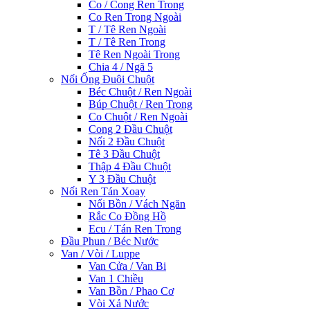
Co / Cong Ren Trong
Co Ren Trong Ngoài
T / Tê Ren Ngoài
T / Tê Ren Trong
Tê Ren Ngoài Trong
Chia 4 / Ngã 5
Nối Ống Đuôi Chuột
Béc Chuột / Ren Ngoài
Búp Chuột / Ren Trong
Co Chuột / Ren Ngoài
Cong 2 Đầu Chuột
Nối 2 Đầu Chuột
Tê 3 Đầu Chuột
Thập 4 Đầu Chuột
Y 3 Đầu Chuột
Nối Ren Tán Xoay
Nối Bồn / Vách Ngăn
Rắc Co Đồng Hồ
Ecu / Tán Ren Trong
Đầu Phun / Béc Nước
Van / Vòi / Luppe
Van Cửa / Van Bi
Van 1 Chiều
Van Bồn / Phao Cơ
Vòi Xả Nước