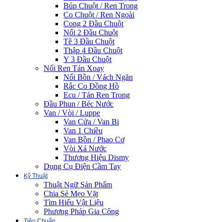
Búp Chuột / Ren Trong
Co Chuột / Ren Ngoài
Cong 2 Đầu Chuột
Nối 2 Đầu Chuột
Tê 3 Đầu Chuột
Thập 4 Đầu Chuột
Y 3 Đầu Chuột
Nối Ren Tán Xoay
Nối Bồn / Vách Ngăn
Rắc Co Đồng Hồ
Ecu / Tán Ren Trong
Đầu Phun / Béc Nước
Van / Vòi / Luppe
Van Cửa / Van Bi
Van 1 Chiều
Van Bồn / Phao Cơ
Vòi Xả Nước
Thương Hiệu Dismy
Dụng Cụ Điện Cầm Tay
Kỹ Thuật
Thuật Ngữ Sản Phẩm
Chia Sẻ Mẹo Vặt
Tìm Hiểu Vật Liệu
Phương Pháp Gia Công
Tiêu Chuẩn