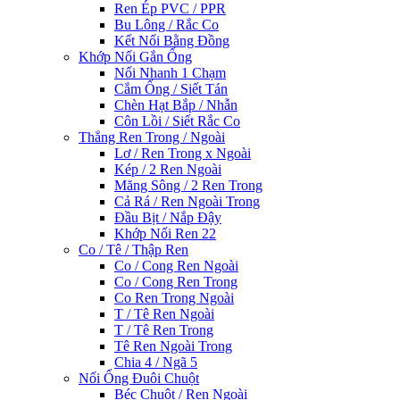
Ren Ép PVC / PPR
Bu Lông / Rắc Co
Kết Nối Bằng Đồng
Khớp Nối Gắn Ống
Nối Nhanh 1 Chạm
Cắm Ống / Siết Tán
Chèn Hạt Bắp / Nhẫn
Côn Lồi / Siết Rắc Co
Thẳng Ren Trong / Ngoài
Lơ / Ren Trong x Ngoài
Kép / 2 Ren Ngoài
Măng Sông / 2 Ren Trong
Cả Rá / Ren Ngoài Trong
Đầu Bịt / Nắp Đậy
Khớp Nối Ren 22
Co / Tê / Thập Ren
Co / Cong Ren Ngoài
Co / Cong Ren Trong
Co Ren Trong Ngoài
T / Tê Ren Ngoài
T / Tê Ren Trong
Tê Ren Ngoài Trong
Chia 4 / Ngã 5
Nối Ống Đuôi Chuột
Béc Chuột / Ren Ngoài