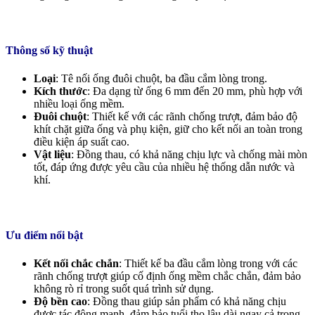
Thông số kỹ thuật
Loại
: Tê nối ống đuôi chuột, ba đầu cắm lòng trong.
Kích thước
: Đa dạng từ ống 6 mm đến 20 mm, phù hợp với
nhiều loại ống mềm.
Đuôi chuột
: Thiết kế với các rãnh chống trượt, đảm bảo độ
khít chặt giữa ống và phụ kiện, giữ cho kết nối an toàn trong
điều kiện áp suất cao.
Vật liệu
: Đồng thau, có khả năng chịu lực và chống mài mòn
tốt, đáp ứng được yêu cầu của nhiều hệ thống dẫn nước và
khí.
Ưu điểm nổi bật
Kết nối chắc chắn
: Thiết kế ba đầu cắm lòng trong với các
rãnh chống trượt giúp cố định ống mềm chắc chắn, đảm bảo
không rò rỉ trong suốt quá trình sử dụng.
Độ bền cao
: Đồng thau giúp sản phẩm có khả năng chịu
được tác động mạnh, đảm bảo tuổi thọ lâu dài ngay cả trong