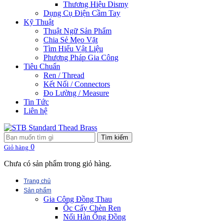
Thương Hiệu Dismy
Dụng Cụ Điện Cầm Tay
Kỹ Thuật
Thuật Ngữ Sản Phẩm
Chia Sẻ Mẹo Vặt
Tìm Hiểu Vật Liệu
Phương Pháp Gia Công
Tiêu Chuẩn
Ren / Thread
Kết Nối / Connectors
Đo Lường / Measure
Tin Tức
Liên hệ
Tìm kiếm
0
Giỏ hàng
Chưa có sản phẩm trong giỏ hàng.
Trang chủ
Sản phẩm
Gia Công Đồng Thau
Ốc Cấy Chèn Ren
Nối Hàn Ống Đồng