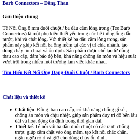
Barb Connectors – Đồng Thau
Giới thiệu chung
Tê Nối Ống 8 mm đuôi chuột / ba đầu cắm lòng trong (Tee Barb
Connectors) là một phụ kiện thiết yếu trong các hệ thống ống dẫn
nước, khí và chất lỏng. Với thiết kế ba đầu cắm lòng trong, sản
phẩm này giúp kết nối ba ống mềm tại các vị trí chia nhánh, tạo
dòng chảy linh hoạt và ổn định. Sản phẩm được chế tạo từ đồng
thau cao cấp, đảm bảo độ bền, khả năng chống ăn mòn và hiệu suất
vượt trội trong nhiều môi trường làm việc khác nhau.
Tìm Hiểu Kết Nối Ống Dạng Đuôi Chuột / Barb Connectors
Chất liệu và thiết kế
Chất liệu
: Đồng thau cao cấp, có khả năng chống gỉ sét,
chống ăn mòn và chịu nhiệt, giúp sản phẩm duy trì độ bền lâu
dài và hoạt động ổn định trong thời gian dài.
Thiết kế
: Tê nối với ba đầu đuôi chuột có các rãnh chống
trượt, giúp cắm chặt vào ống mềm, tạo kết nối chắc chắn,
ngăn ngừa rò rỉ và giữ cho dòng chảy ổn định.