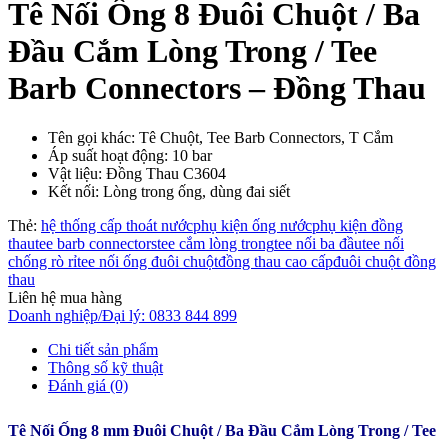
Tê Nối Ống 8 Đuôi Chuột / Ba
Đầu Cắm Lòng Trong / Tee
Barb Connectors – Đồng Thau
Tên gọi khác: Tê Chuột, Tee Barb Connectors, T Cắm
Áp suất hoạt động: 10 bar
Vật liệu: Đồng Thau C3604
Kết nối: Lòng trong ống, dùng đai siết
Thẻ:
hệ thống cấp thoát nước
phụ kiện ống nước
phụ kiện đồng
thau
tee barb connectors
tee cắm lòng trong
tee nối ba đầu
tee nối
chống rò rỉ
tee nối ống đuôi chuột
đồng thau cao cấp
đuôi chuột đồng
thau
Liên hệ mua hàng
Doanh nghiệp/Đại lý: 0833 844 899
Chi tiết sản phẩm
Thông số kỹ thuật
Đánh giá (0)
Tê Nối Ống 8 mm Đuôi Chuột / Ba Đầu Cắm Lòng Trong / Tee