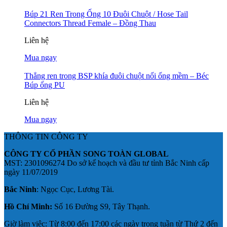
Búp 21 Ren Trong Ống 10 Đuôi Chuột / Hose Tail
Connectors Thread Female – Đồng Thau
Liên hệ
Mua ngay
Thẳng ren trong BSP khía đuôi chuột nối ống mềm – Béc
Búp ống PU
Liên hệ
Mua ngay
THÔNG TIN CÔNG TY
CÔNG TY CỔ PHẦN SONG TOÀN GLOBAL
MST: 2301096274 Do sở kế hoạch và đầu tư tỉnh Bắc Ninh cấp
ngày 11/07/2019
Bắc Ninh
: Ngọc Cục, Lương Tài.
Hồ Chí Minh:
Số 16 Đường S9, Tây Thạnh.
Giờ làm việc: Từ 8:00 đến 17:00 các ngày trong tuần từ Thứ 2 đến