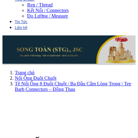
Ren / Thread
Kết Nối / Connectors
Đo Lường / Measure
Tin Tức
Liên hệ
Trang chủ
Nối Ống Đuôi Chuột
Tê Nối Ống 8 Đuôi Chuột / Ba Đầu Cắm Lòng Trong / Tee
Barb Connectors – Đồng Thau