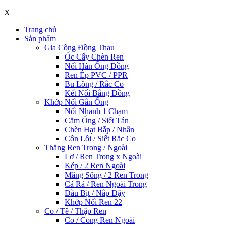
X
Trang chủ
Sản phẩm
Gia Công Đồng Thau
Ốc Cấy Chèn Ren
Nối Hàn Ống Đồng
Ren Ép PVC / PPR
Bu Lông / Rắc Co
Kết Nối Bằng Đồng
Khớp Nối Gắn Ống
Nối Nhanh 1 Chạm
Cắm Ống / Siết Tán
Chèn Hạt Bắp / Nhẫn
Côn Lồi / Siết Rắc Co
Thẳng Ren Trong / Ngoài
Lơ / Ren Trong x Ngoài
Kép / 2 Ren Ngoài
Măng Sông / 2 Ren Trong
Cả Rá / Ren Ngoài Trong
Đầu Bịt / Nắp Đậy
Khớp Nối Ren 22
Co / Tê / Thập Ren
Co / Cong Ren Ngoài