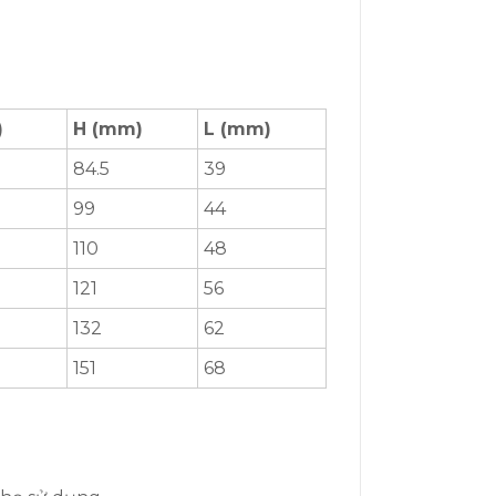
)
H (mm)
L (mm)
84.5
39
99
44
110
48
121
56
132
62
151
68