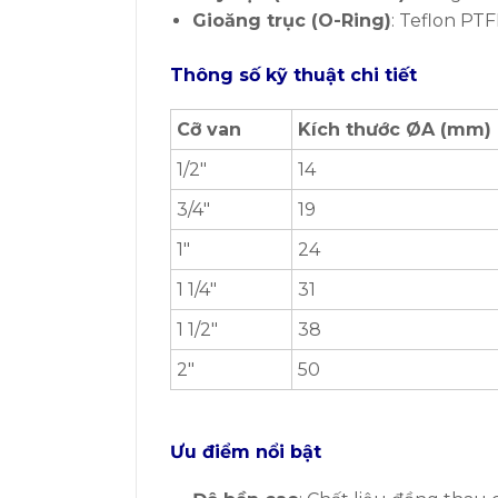
Gioăng trục (O-Ring)
: Teflon PTF
Thông số kỹ thuật chi tiết
Cỡ van
Kích thước ØA (mm)
1/2″
14
3/4″
19
1″
24
1 1/4″
31
1 1/2″
38
2″
50
Ưu điểm nổi bật