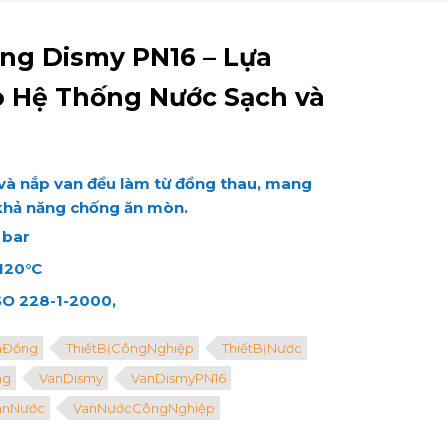
ng Dismy PN16 – Lựa
o Hệ Thống Nước Sạch và
n và nắp van đều làm từ đồng thau, mang
khả năng chống ăn mòn.
6 bar
 120°C
 ISO 228-1-2000,
nĐồng
ThiếtBịCôngNghiệp
ThiếtBịNước
ng
VanDismy
VanDismyPN16
anNước
VanNướcCôngNghiệp