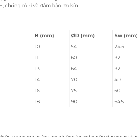
E, chống rò rỉ và đảm bảo độ kín.
B (mm)
ØD (mm)
Sw (mm
10
54
24.5
11
60
32
13
64
32
14
70
40
16
75
50
18
90
64.5