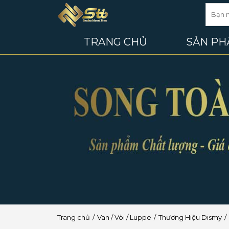
TRANG CHỦ
SẢN P
Trang chủ
Van / Vòi / Luppe
Thương Hiệu Dismy