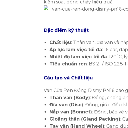
kiểm soát dòng chảy hiệu quả.
Đặc điểm kỹ thuật
Chất liệu
: Thân van, đĩa van và 
Áp lực làm việc tối đa
: 16 bar, đ
Nhiệt độ làm việc tối đa
: 120°C, 
Tiêu chuẩn ren
: BS 21 / ISO 228-
Cấu tạo và Chất liệu
Van Cửa Ren Đồng Dismy PN16 bao g
Thân van (Body)
: Đồng, chống ăn
Đĩa van (Disc)
: Đồng, giúp điều 
Nắp van (Bonnet)
: Đồng, bảo vệ 
Gioăng thân (Gland Packing)
: C
Tay vặn (Hand Wheel)
: Gang đúc