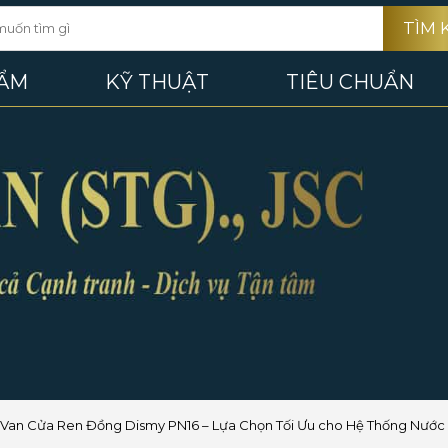
TÌM 
HẨM
KỸ THUẬT
TIÊU CHUẨN
Van Cửa Ren Đồng Dismy PN16 – Lựa Chọn Tối Ưu cho Hệ Thống Nước