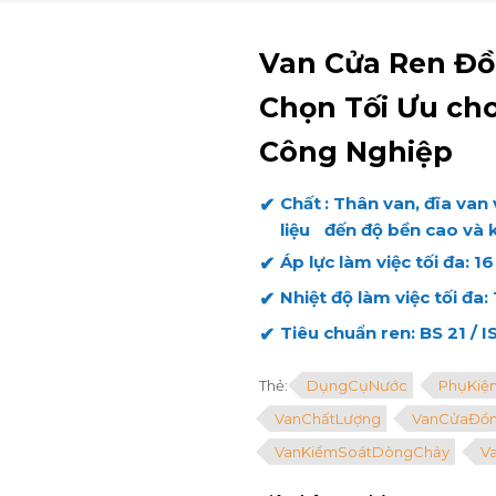
Van Cửa Ren Đồ
Chọn Tối Ưu ch
Công Nghiệp
Chất
: Thân van, đĩa va
liệu
đến độ bền cao và 
Áp lực làm việc tối đa
: 1
Nhiệt độ làm việc tối đa
:
Tiêu chuẩn ren
: BS 21 /
Thẻ:
DụngCụNước
PhụKiệ
VanChấtLượng
VanCửaĐồ
VanKiểmSoátDòngChảy
V