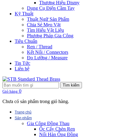
Thương Hiệu Dismy
Dụng Cụ Điện Cầm Tay
Kỹ Thuật
Thuật Ngữ Sản Phẩm
Chia Sẻ Mẹo Vặt
Tìm Hiểu Vật Liệu
Phương Pháp Gia Công
Tiêu Chuẩn
Ren / Thread
Kết Nối / Connectors
Đo Lường / Measure
Tin Tức
Liên hệ
Tìm kiếm
0
Giỏ hàng
Chưa có sản phẩm trong giỏ hàng.
Trang chủ
Sản phẩm
Gia Công Đồng Thau
Ốc Cấy Chèn Ren
Nối Hàn Ống Đồng