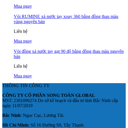
Mua ngay
Vòi RUMINE xả nước tay xoay 360 bằng đồng thau màu
vàng nguyên bản
Liên hệ
Mua ngay
Vòi đồng xả nước tay gạt 90 độ bằng đồng thau màu nguyên
bản
Liên hệ
Mua ngay
THÔNG TIN CÔNG TY
CÔNG TY CỔ PHẦN SONG TOÀN GLOBAL
MST: 2301096274 Do sở kế hoạch và đầu tư tỉnh Bắc Ninh cấp
ngày 11/07/2019
Bắc Ninh
: Ngọc Cục, Lương Tài.
Hồ Chí Minh:
Số 16 Đường S9, Tây Thạnh.