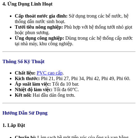
4. Ứng Dụng Linh Hoạt
Cấp thoát nước gia đình:
Sử dụng trong các bể nước, hệ
thống dẫn nước sinh hoạt.
Tưới tiêu nông nghiệp:
Phù hợp với hệ thống tưới nhỏ giọt
hoặc phun sương.
Ứng dụng công nghiệp:
Dùng trong các hệ thống cấp nước
tại nhà máy, khu công nghiệp.
Thông Số Kỹ Thuật
Chất liệu:
PVC cao cấp
.
Kích thước:
Phi 21, Phi 27, Phi 34, Phi 42, Phi 49, Phi 60.
Áp suất làm việc:
Tối đa 10 bar.
Nhiệt độ làm việc:
Tối đa 60°C.
Kết nối:
Hai đầu dán ống trơn.
Hướng Dẫn Sử Dụng
1. Lắp Đặt
Chuẩn bị:
Làm sạch bề mặt tiếp xúc của ống và van bằng