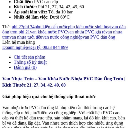
Chất liệu:
PVC cao cấp
Kích thước:
Phi 21, 27, 34, 42, 49, 60
Áp suất làm việc:
Tối đa 10 bar
Nhiệt độ làm việc:
Dưới 60°C
Thẻ:
phi 27
phi 34
phụ kiện cấp nước
phụ kiện nước sinh hoạt
van dán
ống trơn phi 21
van khóa nước PVC
van nhựa PVC giá rẻ
van nhựa
trơn
van nhựa tưới tiêu
van nước công nghiệp
van PVC dán ống
Liên hệ mua hàng
Doanh nghiệp/Đại lý: 0833 844 899
Chi tiết sản phẩm
Thông số kỹ thuật
Đánh giá (0)
Van Nhựa Trơn – Van Khóa Nước Nhựa PVC Dán Ống Trơn |
Kích Thước 21, 27, 34, 42, 49, 60
Giải pháp hiệu quả cho hệ thống cấp thoát nước
Van nhựa trơn PVC dán ống là phụ kiện cần thiết trong các hệ
thống cấp nước, tưới tiêu và công nghiệp. Với chất liệu PVC cao
cấp và thiết kế dán trực tiếp, sản phẩm mang lại độ kín khít cao, bền
bỉ và dễ dàng lắp đặt. Van nhựa trơn thích hợp cho nhiều ứng dụng