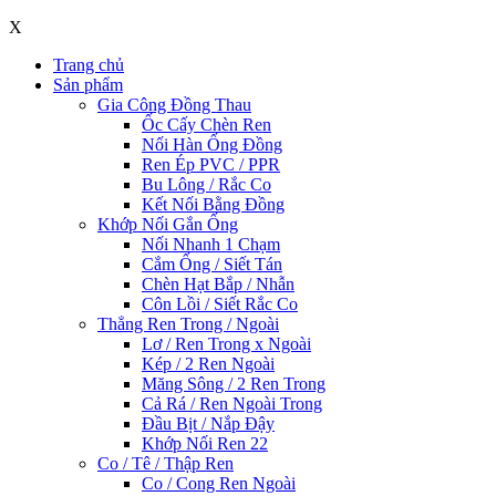
X
Trang chủ
Sản phẩm
Gia Công Đồng Thau
Ốc Cấy Chèn Ren
Nối Hàn Ống Đồng
Ren Ép PVC / PPR
Bu Lông / Rắc Co
Kết Nối Bằng Đồng
Khớp Nối Gắn Ống
Nối Nhanh 1 Chạm
Cắm Ống / Siết Tán
Chèn Hạt Bắp / Nhẫn
Côn Lồi / Siết Rắc Co
Thẳng Ren Trong / Ngoài
Lơ / Ren Trong x Ngoài
Kép / 2 Ren Ngoài
Măng Sông / 2 Ren Trong
Cả Rá / Ren Ngoài Trong
Đầu Bịt / Nắp Đậy
Khớp Nối Ren 22
Co / Tê / Thập Ren
Co / Cong Ren Ngoài