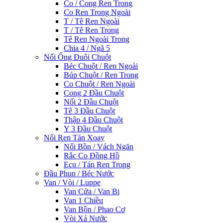
Co / Cong Ren Trong
Co Ren Trong Ngoài
T / Tê Ren Ngoài
T / Tê Ren Trong
Tê Ren Ngoài Trong
Chia 4 / Ngã 5
Nối Ống Đuôi Chuột
Béc Chuột / Ren Ngoài
Búp Chuột / Ren Trong
Co Chuột / Ren Ngoài
Cong 2 Đầu Chuột
Nối 2 Đầu Chuột
Tê 3 Đầu Chuột
Thập 4 Đầu Chuột
Y 3 Đầu Chuột
Nối Ren Tán Xoay
Nối Bồn / Vách Ngăn
Rắc Co Đồng Hồ
Ecu / Tán Ren Trong
Đầu Phun / Béc Nước
Van / Vòi / Luppe
Van Cửa / Van Bi
Van 1 Chiều
Van Bồn / Phao Cơ
Vòi Xả Nước