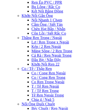
Ren Ép PVC / PPR
Bu Lông / Rắc Co
Kết Nối Bằng Đồng
Khớp Nối Gắn Ống
Nối Nhanh 1 Chạm
Cắm Ống / Siết Tán
Chèn Hạt Bắp / Nhẫn
Côn Lồi / Siết Rắc Co
Thẳng Ren Trong / Ngoài
Lơ / Ren Trong x Ngoài
Kép / 2 Ren Ngoài
Măng Sông / 2 Ren Trong
Cả Rá / Ren Ngoài Trong
Đầu Bịt / Nắp Đậy
Khớp Nối Ren 22
Co / Tê / Thập Ren
Co / Cong Ren Ngoài
Co / Cong Ren Trong
Co Ren Trong Ngoài
T / Tê Ren Ngoài
T / Tê Ren Trong
Tê Ren Ngoài Trong
Chia 4 / Ngã 5
Nối Ống Đuôi Chuột
Béc Chuột / Ren Ngoài