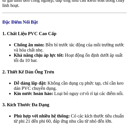
từ gia đình đến công nghiệp, đáp ứng nhu cầu kiểm soát dòng chảy
linh hoạt.
Đặc Điểm Nổi Bật
1. Chất Liệu PVC Cao Cấp
Chống ăn mòn:
Bền bỉ trước tác động của môi trường nước
và hóa chất nhẹ.
Khả năng chịu áp lực tốt:
Hoạt động ổn định dưới áp suất
tối đa 10 bar.
2. Thiết Kế Dán Ống Trơn
Dễ dàng lắp đặt:
Không cần dụng cụ phức tạp, chỉ cần keo
dán PVC chuyên dụng.
Kín nước hoàn hảo:
Loại bỏ nguy cơ rò rỉ tại các điểm nối.
3. Kích Thước Đa Dạng
Phù hợp với nhiều hệ thống:
Có các kích thước tiêu chuẩn
từ phi 21 đến phi 60, đáp ứng nhu cầu từ nhỏ đến lớn.