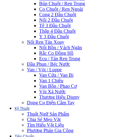
Búp Chuột / Ren Trong
Co Chuột / Ren Ngoài
Cong 2 Đầu Chuột
Nối 2 Đầu Chuột
Tê 3 Đầu Chuột
Thập 4 Đầu Chuột
Y 3 Đầu Chuột
Nối Ren Tán Xoay
Nối Bồn / Vách Ngăn
Rắc Co Đồng Hồ
Ecu / Tán Ren Trong
Đầu Phun / Béc Nước
Van / Vòi / Luppe
Van Cửa / Van Bi
Van 1 Chiều
Van Bồn / Phao Cơ
Vòi Xả Nước
Thương Hiệu Dismy
Dụng Cụ Điện Cầm Tay
Kỹ Thuật
Thuật Ngữ Sản Phẩm
Chia Sẻ Mẹo Vặt
Tìm Hiểu Vật Liệu
Phương Pháp Gia Công
Tiêu Chuẩn