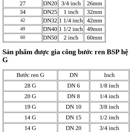
27
DN20
3/4 inch
26mm
34
DN25
1 inch
32mm
DN32
1 1/4 inch
42mm
42
DN40
1 1/2 inch
49mm
49
DN50
2 inch
60mm
60
Sản phẩm được gia công bước ren BSP hệ
G
Bước ren G
DN
Inch
28 G
DN 6
1/8 inch
20 G
DN 8
1/4 inch
19 G
DN 10
3/8 inch
14 G
DN 15
1/2 inch
14 G
DN 20
3/4 inch