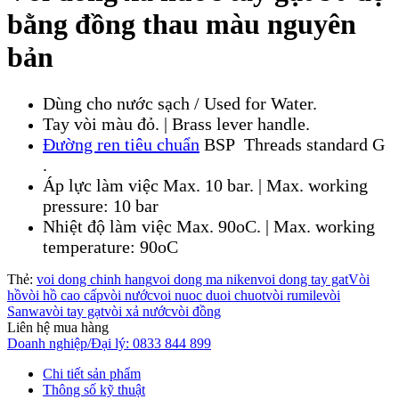
bằng đồng thau màu nguyên
bản
Dùng cho nước sạch / Used for Water.
Tay vòi màu đỏ. | Brass lever handle.
Đường ren tiêu chuẩn
BSP Threads standard G
.
Áp lực làm việc Max. 10 bar. | Max. working
pressure: 10 bar
Nhiệt độ làm việc Max. 90oC. | Max. working
temperature: 90oC
Thẻ:
voi dong chinh hang
voi dong ma niken
voi dong tay gat
Vòi
hồ
vòi hồ cao cấp
vòi nước
voi nuoc duoi chuot
vòi rumile
vòi
Sanwa
vòi tay gạt
vòi xả nước
vòi đồng
Liên hệ mua hàng
Doanh nghiệp/Đại lý: 0833 844 899
Chi tiết sản phẩm
Thông số kỹ thuật