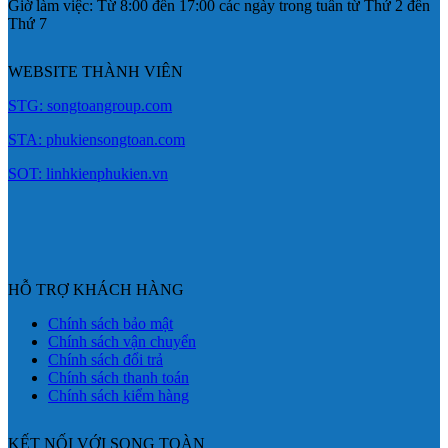
Giờ làm việc: Từ 8:00 đến 17:00 các ngày trong tuần từ Thứ 2 đến
Thứ 7
WEBSITE THÀNH VIÊN
STG: songtoangroup.com
STA: phukiensongtoan.com
SOT: linhkienphukien.vn
HỖ TRỢ KHÁCH HÀNG
Chính sách bảo mật
Chính sách vận chuyển
Chính sách đổi trả
Chính sách thanh toán
Chính sách kiểm hàng
KẾT NỐI VỚI SONG TOÀN