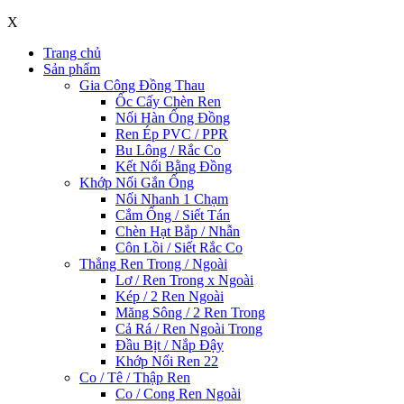
X
Trang chủ
Sản phẩm
Gia Công Đồng Thau
Ốc Cấy Chèn Ren
Nối Hàn Ống Đồng
Ren Ép PVC / PPR
Bu Lông / Rắc Co
Kết Nối Bằng Đồng
Khớp Nối Gắn Ống
Nối Nhanh 1 Chạm
Cắm Ống / Siết Tán
Chèn Hạt Bắp / Nhẫn
Côn Lồi / Siết Rắc Co
Thẳng Ren Trong / Ngoài
Lơ / Ren Trong x Ngoài
Kép / 2 Ren Ngoài
Măng Sông / 2 Ren Trong
Cả Rá / Ren Ngoài Trong
Đầu Bịt / Nắp Đậy
Khớp Nối Ren 22
Co / Tê / Thập Ren
Co / Cong Ren Ngoài