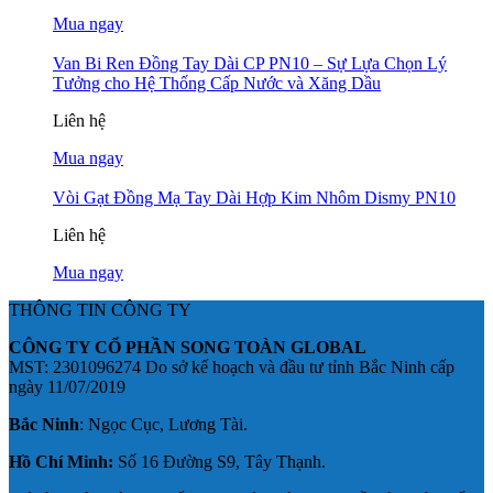
Mua ngay
Van Bi Ren Đồng Tay Dài CP PN10 – Sự Lựa Chọn Lý
Tưởng cho Hệ Thống Cấp Nước và Xăng Dầu
Liên hệ
Mua ngay
Vòi Gạt Đồng Mạ Tay Dài Hợp Kim Nhôm Dismy PN10
Liên hệ
Mua ngay
THÔNG TIN CÔNG TY
CÔNG TY CỔ PHẦN SONG TOÀN GLOBAL
MST: 2301096274 Do sở kế hoạch và đầu tư tỉnh Bắc Ninh cấp
ngày 11/07/2019
Bắc Ninh
: Ngọc Cục, Lương Tài.
Hồ Chí Minh:
Số 16 Đường S9, Tây Thạnh.