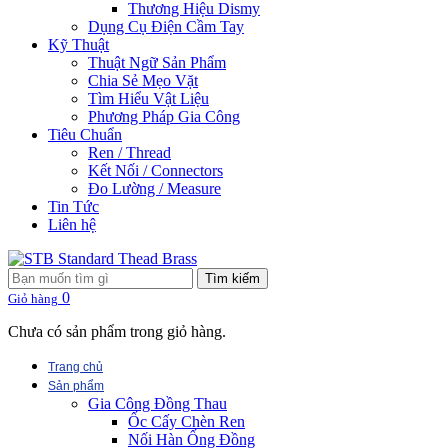
Thương Hiệu Dismy
Dụng Cụ Điện Cầm Tay
Kỹ Thuật
Thuật Ngữ Sản Phẩm
Chia Sẻ Mẹo Vặt
Tìm Hiểu Vật Liệu
Phương Pháp Gia Công
Tiêu Chuẩn
Ren / Thread
Kết Nối / Connectors
Đo Lường / Measure
Tin Tức
Liên hệ
Tìm kiếm
0
Giỏ hàng
Chưa có sản phẩm trong giỏ hàng.
Trang chủ
Sản phẩm
Gia Công Đồng Thau
Ốc Cấy Chèn Ren
Nối Hàn Ống Đồng