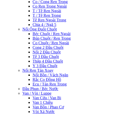
Co / Cong Ren Trong
Co Ren Trong Ngoài
T / Tê Ren Ngoài
T / Tê Ren Trong
Tê Ren Ngoài Trong
Chia 4 / Ngã 5
Nối Ống Đuôi Chuột
Béc Chuột / Ren Ngoài
Búp Chuột / Ren Trong
Co Chuột / Ren Ngoài
Cong 2 Đầu Chuột
Nối 2 Đầu Chuột
Tê 3 Đầu Chuột
Thập 4 Đầu Chuột
Y 3 Đầu Chuột
Nối Ren Tán Xoay
Nối Bồn / Vách Ngăn
Rắc Co Đồng Hồ
Ecu / Tán Ren Trong
Đầu Phun / Béc Nước
Van / Vòi / Luppe
Van Cửa / Van Bi
Van 1 Chiều
Van Bồn / Phao Cơ
Vòi Xả Nước