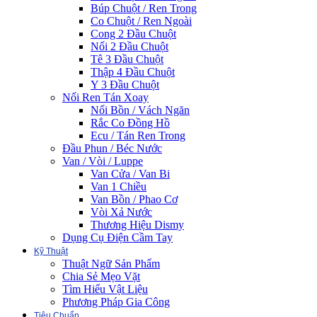
Búp Chuột / Ren Trong
Co Chuột / Ren Ngoài
Cong 2 Đầu Chuột
Nối 2 Đầu Chuột
Tê 3 Đầu Chuột
Thập 4 Đầu Chuột
Y 3 Đầu Chuột
Nối Ren Tán Xoay
Nối Bồn / Vách Ngăn
Rắc Co Đồng Hồ
Ecu / Tán Ren Trong
Đầu Phun / Béc Nước
Van / Vòi / Luppe
Van Cửa / Van Bi
Van 1 Chiều
Van Bồn / Phao Cơ
Vòi Xả Nước
Thương Hiệu Dismy
Dụng Cụ Điện Cầm Tay
Kỹ Thuật
Thuật Ngữ Sản Phẩm
Chia Sẻ Mẹo Vặt
Tìm Hiểu Vật Liệu
Phương Pháp Gia Công
Tiêu Chuẩn