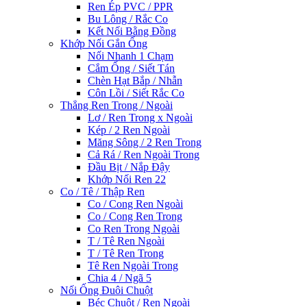
Ren Ép PVC / PPR
Bu Lông / Rắc Co
Kết Nối Bằng Đồng
Khớp Nối Gắn Ống
Nối Nhanh 1 Chạm
Cắm Ống / Siết Tán
Chèn Hạt Bắp / Nhẫn
Côn Lồi / Siết Rắc Co
Thẳng Ren Trong / Ngoài
Lơ / Ren Trong x Ngoài
Kép / 2 Ren Ngoài
Măng Sông / 2 Ren Trong
Cả Rá / Ren Ngoài Trong
Đầu Bịt / Nắp Đậy
Khớp Nối Ren 22
Co / Tê / Thập Ren
Co / Cong Ren Ngoài
Co / Cong Ren Trong
Co Ren Trong Ngoài
T / Tê Ren Ngoài
T / Tê Ren Trong
Tê Ren Ngoài Trong
Chia 4 / Ngã 5
Nối Ống Đuôi Chuột
Béc Chuột / Ren Ngoài