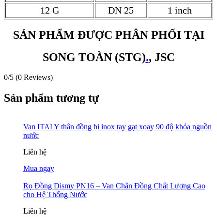
12 G
DN 25
1 inch
SẢN PHẨM ĐƯỢC PHÂN PHỐI TẠI
SONG TOÀN (STG)
.
, JSC
0/5
(0 Reviews)
Sản phẩm tương tự
Van ITALY thân đồng bi inox tay gạt xoay 90 độ khóa nguồn
nước
Liên hệ
Mua ngay
Rọ Đồng Dismy PN16 – Van Chân Đồng Chất Lượng Cao
cho Hệ Thống Nước
Liên hệ