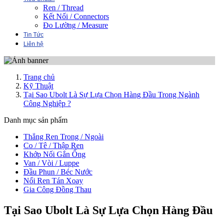
Ren / Thread
Kết Nối / Connectors
Đo Lường / Measure
Tin Tức
Liên hệ
Trang chủ
Kỹ Thuật
Tại Sao Ubolt Là Sự Lựa Chọn Hàng Đầu Trong Ngành
Công Nghiệp ?
Danh mục sản phẩm
Thẳng Ren Trong / Ngoài
Co / Tê / Thập Ren
Khớp Nối Gắn Ống
Van / Vòi / Luppe
Đầu Phun / Béc Nước
Nối Ren Tán Xoay
Gia Công Đồng Thau
Tại Sao Ubolt Là Sự Lựa Chọn Hàng Đầu