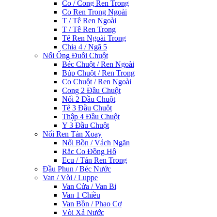
Co / Cong Ren Trong
Co Ren Trong Ngoài
T / Tê Ren Ngoài
T / Tê Ren Trong
Tê Ren Ngoài Trong
Chia 4 / Ngã 5
Nối Ống Đuôi Chuột
Béc Chuột / Ren Ngoài
Búp Chuột / Ren Trong
Co Chuột / Ren Ngoài
Cong 2 Đầu Chuột
Nối 2 Đầu Chuột
Tê 3 Đầu Chuột
Thập 4 Đầu Chuột
Y 3 Đầu Chuột
Nối Ren Tán Xoay
Nối Bồn / Vách Ngăn
Rắc Co Đồng Hồ
Ecu / Tán Ren Trong
Đầu Phun / Béc Nước
Van / Vòi / Luppe
Van Cửa / Van Bi
Van 1 Chiều
Van Bồn / Phao Cơ
Vòi Xả Nước