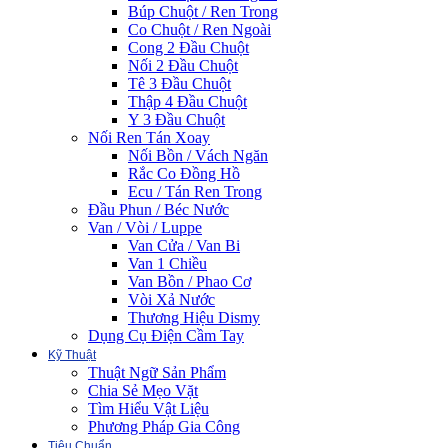
Búp Chuột / Ren Trong
Co Chuột / Ren Ngoài
Cong 2 Đầu Chuột
Nối 2 Đầu Chuột
Tê 3 Đầu Chuột
Thập 4 Đầu Chuột
Y 3 Đầu Chuột
Nối Ren Tán Xoay
Nối Bồn / Vách Ngăn
Rắc Co Đồng Hồ
Ecu / Tán Ren Trong
Đầu Phun / Béc Nước
Van / Vòi / Luppe
Van Cửa / Van Bi
Van 1 Chiều
Van Bồn / Phao Cơ
Vòi Xả Nước
Thương Hiệu Dismy
Dụng Cụ Điện Cầm Tay
Kỹ Thuật
Thuật Ngữ Sản Phẩm
Chia Sẻ Mẹo Vặt
Tìm Hiểu Vật Liệu
Phương Pháp Gia Công
Tiêu Chuẩn