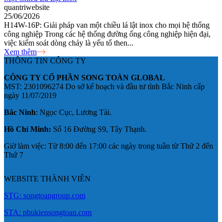
quantriwebsite
25/06/2026
H14W-16P: Giải pháp van một chiều lá lật inox cho mọi hệ thống
công nghiệp Trong các hệ thống đường ống công nghiệp hiện đại,
việc kiểm soát dòng chảy là yếu tố then...
Xem thêm
THÔNG TIN CÔNG TY
CÔNG TY CỔ PHẦN SONG TOÀN GLOBAL
MST: 2301096274 Do sở kế hoạch và đầu tư tỉnh Bắc Ninh cấp
ngày 11/07/2019
Bắc Ninh
: Ngọc Cục, Lương Tài.
Hồ Chí Minh:
Số 16 Đường S9, Tây Thạnh.
Giờ làm việc: Từ 8:00 đến 17:00 các ngày trong tuần từ Thứ 2 đến
Thứ 7
WEBSITE THÀNH VIÊN
STG: songtoangroup.com
STA: phukiensongtoan.com