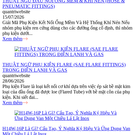
THUẬT NGỮ ĐẦU NỐI ỐNG MỀM & KHÍ NÉN (HOSE &
PNEUMATIC FITTINGS)
quantriwebsite
15/07/2026
Giải Mã Phụ Kiện Kết Nối Ống Mềm Và Hệ Thống Khí Nén Nếu
nhóm phụ kiện ren cứng dùng cho các đường ống cố định, thì nhóm
phụ kiện dưới...
Xem thêm
THUẬT NGỮ PHỤ KIỆN FLARE (SAE FLARE FITTINGS)
TRONG ĐIỆN LẠNH VÀ GAS
quantriwebsite
28/06/2026
Phụ kiện Flare là loại kết nối cơ khí dựa trên việc ép sát bề mặt kim
loại của đầu ống đã được loe (Flared Tube) với bề mặt côn của phụ
kiện. Khi siết đai...
Xem thêm
H14W-16P Là Gì? Cấu Tạo, Ý Nghĩa Ký Hiệu Và Ứng Dụng Van
Một Chiều Lá Lật Inox