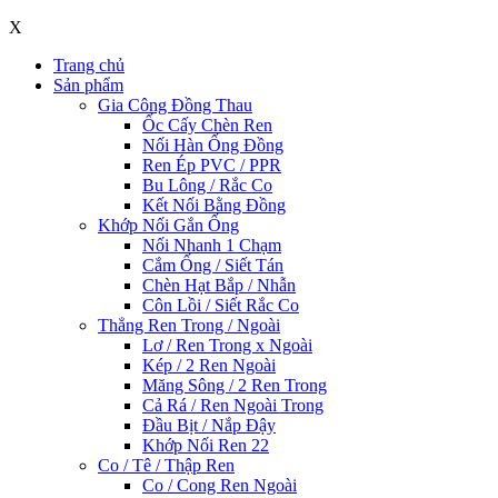
X
Trang chủ
Sản phẩm
Gia Công Đồng Thau
Ốc Cấy Chèn Ren
Nối Hàn Ống Đồng
Ren Ép PVC / PPR
Bu Lông / Rắc Co
Kết Nối Bằng Đồng
Khớp Nối Gắn Ống
Nối Nhanh 1 Chạm
Cắm Ống / Siết Tán
Chèn Hạt Bắp / Nhẫn
Côn Lồi / Siết Rắc Co
Thẳng Ren Trong / Ngoài
Lơ / Ren Trong x Ngoài
Kép / 2 Ren Ngoài
Măng Sông / 2 Ren Trong
Cả Rá / Ren Ngoài Trong
Đầu Bịt / Nắp Đậy
Khớp Nối Ren 22
Co / Tê / Thập Ren
Co / Cong Ren Ngoài