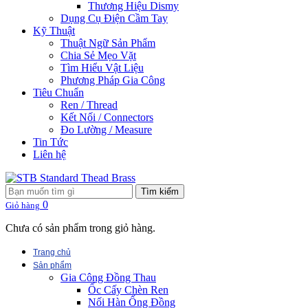
Thương Hiệu Dismy
Dụng Cụ Điện Cầm Tay
Kỹ Thuật
Thuật Ngữ Sản Phẩm
Chia Sẻ Mẹo Vặt
Tìm Hiểu Vật Liệu
Phương Pháp Gia Công
Tiêu Chuẩn
Ren / Thread
Kết Nối / Connectors
Đo Lường / Measure
Tin Tức
Liên hệ
Tìm kiếm
0
Giỏ hàng
Chưa có sản phẩm trong giỏ hàng.
Trang chủ
Sản phẩm
Gia Công Đồng Thau
Ốc Cấy Chèn Ren
Nối Hàn Ống Đồng