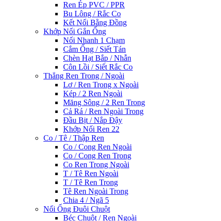
Ren Ép PVC / PPR
Bu Lông / Rắc Co
Kết Nối Bằng Đồng
Khớp Nối Gắn Ống
Nối Nhanh 1 Chạm
Cắm Ống / Siết Tán
Chèn Hạt Bắp / Nhẫn
Côn Lồi / Siết Rắc Co
Thẳng Ren Trong / Ngoài
Lơ / Ren Trong x Ngoài
Kép / 2 Ren Ngoài
Măng Sông / 2 Ren Trong
Cả Rá / Ren Ngoài Trong
Đầu Bịt / Nắp Đậy
Khớp Nối Ren 22
Co / Tê / Thập Ren
Co / Cong Ren Ngoài
Co / Cong Ren Trong
Co Ren Trong Ngoài
T / Tê Ren Ngoài
T / Tê Ren Trong
Tê Ren Ngoài Trong
Chia 4 / Ngã 5
Nối Ống Đuôi Chuột
Béc Chuột / Ren Ngoài