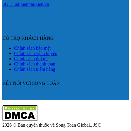
SOT: linhkienphukien.vn
HỖ TRỢ KHÁCH HÀNG
Chính sách bảo mật
Chính sách vận chuyển
Chính sách đổi trả
Chính sách thanh toán
Chính sách kiểm hàng
KẾT NỐI VỚI SONG TOÀN
2026 © Bản quyền thuộc về Song Toan Global., JSC