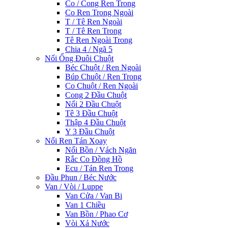
Co / Cong Ren Trong
Co Ren Trong Ngoài
T / Tê Ren Ngoài
T / Tê Ren Trong
Tê Ren Ngoài Trong
Chia 4 / Ngã 5
Nối Ống Đuôi Chuột
Béc Chuột / Ren Ngoài
Búp Chuột / Ren Trong
Co Chuột / Ren Ngoài
Cong 2 Đầu Chuột
Nối 2 Đầu Chuột
Tê 3 Đầu Chuột
Thập 4 Đầu Chuột
Y 3 Đầu Chuột
Nối Ren Tán Xoay
Nối Bồn / Vách Ngăn
Rắc Co Đồng Hồ
Ecu / Tán Ren Trong
Đầu Phun / Béc Nước
Van / Vòi / Luppe
Van Cửa / Van Bi
Van 1 Chiều
Van Bồn / Phao Cơ
Vòi Xả Nước