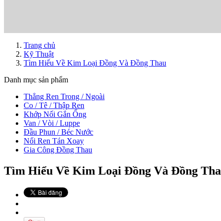
Trang chủ
Kỹ Thuật
Tìm Hiểu Về Kim Loại Đồng Và Đồng Thau
Danh mục sản phẩm
Thẳng Ren Trong / Ngoài
Co / Tê / Thập Ren
Khớp Nối Gắn Ống
Van / Vòi / Luppe
Đầu Phun / Béc Nước
Nối Ren Tán Xoay
Gia Công Đồng Thau
Tìm Hiểu Về Kim Loại Đồng Và Đồng Th