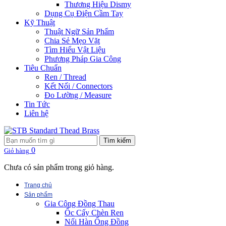
Thương Hiệu Dismy
Dụng Cụ Điện Cầm Tay
Kỹ Thuật
Thuật Ngữ Sản Phẩm
Chia Sẻ Mẹo Vặt
Tìm Hiểu Vật Liệu
Phương Pháp Gia Công
Tiêu Chuẩn
Ren / Thread
Kết Nối / Connectors
Đo Lường / Measure
Tin Tức
Liên hệ
Tìm kiếm
0
Giỏ hàng
Chưa có sản phẩm trong giỏ hàng.
Trang chủ
Sản phẩm
Gia Công Đồng Thau
Ốc Cấy Chèn Ren
Nối Hàn Ống Đồng