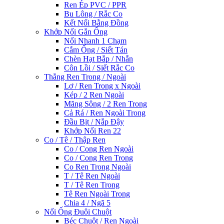
Ren Ép PVC / PPR
Bu Lông / Rắc Co
Kết Nối Bằng Đồng
Khớp Nối Gắn Ống
Nối Nhanh 1 Chạm
Cắm Ống / Siết Tán
Chèn Hạt Bắp / Nhẫn
Côn Lồi / Siết Rắc Co
Thẳng Ren Trong / Ngoài
Lơ / Ren Trong x Ngoài
Kép / 2 Ren Ngoài
Măng Sông / 2 Ren Trong
Cả Rá / Ren Ngoài Trong
Đầu Bịt / Nắp Đậy
Khớp Nối Ren 22
Co / Tê / Thập Ren
Co / Cong Ren Ngoài
Co / Cong Ren Trong
Co Ren Trong Ngoài
T / Tê Ren Ngoài
T / Tê Ren Trong
Tê Ren Ngoài Trong
Chia 4 / Ngã 5
Nối Ống Đuôi Chuột
Béc Chuột / Ren Ngoài