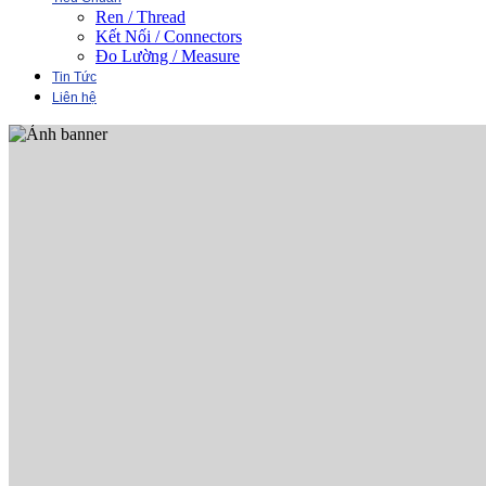
Ren / Thread
Kết Nối / Connectors
Đo Lường / Measure
Tin Tức
Liên hệ