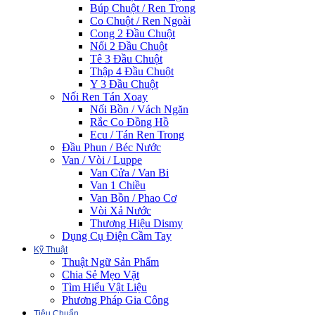
Búp Chuột / Ren Trong
Co Chuột / Ren Ngoài
Cong 2 Đầu Chuột
Nối 2 Đầu Chuột
Tê 3 Đầu Chuột
Thập 4 Đầu Chuột
Y 3 Đầu Chuột
Nối Ren Tán Xoay
Nối Bồn / Vách Ngăn
Rắc Co Đồng Hồ
Ecu / Tán Ren Trong
Đầu Phun / Béc Nước
Van / Vòi / Luppe
Van Cửa / Van Bi
Van 1 Chiều
Van Bồn / Phao Cơ
Vòi Xả Nước
Thương Hiệu Dismy
Dụng Cụ Điện Cầm Tay
Kỹ Thuật
Thuật Ngữ Sản Phẩm
Chia Sẻ Mẹo Vặt
Tìm Hiểu Vật Liệu
Phương Pháp Gia Công
Tiêu Chuẩn