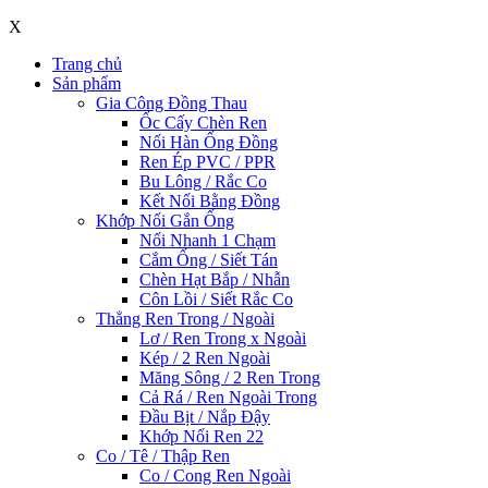
X
Trang chủ
Sản phẩm
Gia Công Đồng Thau
Ốc Cấy Chèn Ren
Nối Hàn Ống Đồng
Ren Ép PVC / PPR
Bu Lông / Rắc Co
Kết Nối Bằng Đồng
Khớp Nối Gắn Ống
Nối Nhanh 1 Chạm
Cắm Ống / Siết Tán
Chèn Hạt Bắp / Nhẫn
Côn Lồi / Siết Rắc Co
Thẳng Ren Trong / Ngoài
Lơ / Ren Trong x Ngoài
Kép / 2 Ren Ngoài
Măng Sông / 2 Ren Trong
Cả Rá / Ren Ngoài Trong
Đầu Bịt / Nắp Đậy
Khớp Nối Ren 22
Co / Tê / Thập Ren
Co / Cong Ren Ngoài