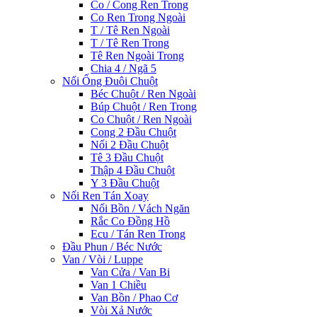
Co / Cong Ren Trong
Co Ren Trong Ngoài
T / Tê Ren Ngoài
T / Tê Ren Trong
Tê Ren Ngoài Trong
Chia 4 / Ngã 5
Nối Ống Đuôi Chuột
Béc Chuột / Ren Ngoài
Búp Chuột / Ren Trong
Co Chuột / Ren Ngoài
Cong 2 Đầu Chuột
Nối 2 Đầu Chuột
Tê 3 Đầu Chuột
Thập 4 Đầu Chuột
Y 3 Đầu Chuột
Nối Ren Tán Xoay
Nối Bồn / Vách Ngăn
Rắc Co Đồng Hồ
Ecu / Tán Ren Trong
Đầu Phun / Béc Nước
Van / Vòi / Luppe
Van Cửa / Van Bi
Van 1 Chiều
Van Bồn / Phao Cơ
Vòi Xả Nước