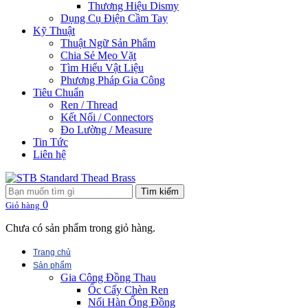
Thương Hiệu Dismy
Dụng Cụ Điện Cầm Tay
Kỹ Thuật
Thuật Ngữ Sản Phẩm
Chia Sẻ Mẹo Vặt
Tìm Hiểu Vật Liệu
Phương Pháp Gia Công
Tiêu Chuẩn
Ren / Thread
Kết Nối / Connectors
Đo Lường / Measure
Tin Tức
Liên hệ
Tìm kiếm
0
Giỏ hàng
Chưa có sản phẩm trong giỏ hàng.
Trang chủ
Sản phẩm
Gia Công Đồng Thau
Ốc Cấy Chèn Ren
Nối Hàn Ống Đồng