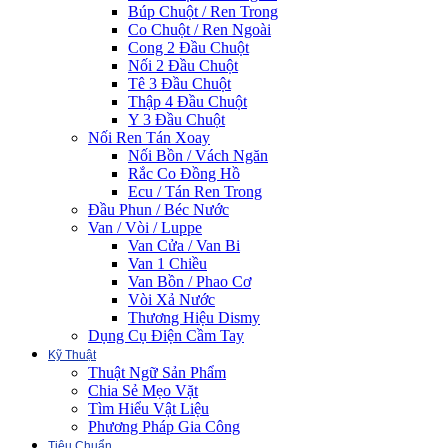
Búp Chuột / Ren Trong
Co Chuột / Ren Ngoài
Cong 2 Đầu Chuột
Nối 2 Đầu Chuột
Tê 3 Đầu Chuột
Thập 4 Đầu Chuột
Y 3 Đầu Chuột
Nối Ren Tán Xoay
Nối Bồn / Vách Ngăn
Rắc Co Đồng Hồ
Ecu / Tán Ren Trong
Đầu Phun / Béc Nước
Van / Vòi / Luppe
Van Cửa / Van Bi
Van 1 Chiều
Van Bồn / Phao Cơ
Vòi Xả Nước
Thương Hiệu Dismy
Dụng Cụ Điện Cầm Tay
Kỹ Thuật
Thuật Ngữ Sản Phẩm
Chia Sẻ Mẹo Vặt
Tìm Hiểu Vật Liệu
Phương Pháp Gia Công
Tiêu Chuẩn