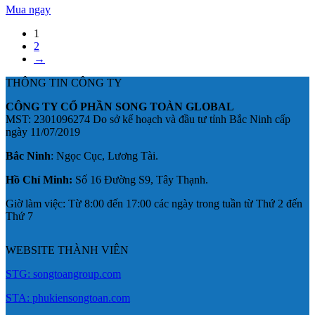
Mua ngay
1
2
→
THÔNG TIN CÔNG TY
CÔNG TY CỔ PHẦN SONG TOÀN GLOBAL
MST: 2301096274 Do sở kế hoạch và đầu tư tỉnh Bắc Ninh cấp
ngày 11/07/2019
Bắc Ninh
: Ngọc Cục, Lương Tài.
Hồ Chí Minh:
Số 16 Đường S9, Tây Thạnh.
Giờ làm việc: Từ 8:00 đến 17:00 các ngày trong tuần từ Thứ 2 đến
Thứ 7
WEBSITE THÀNH VIÊN
STG: songtoangroup.com
STA: phukiensongtoan.com