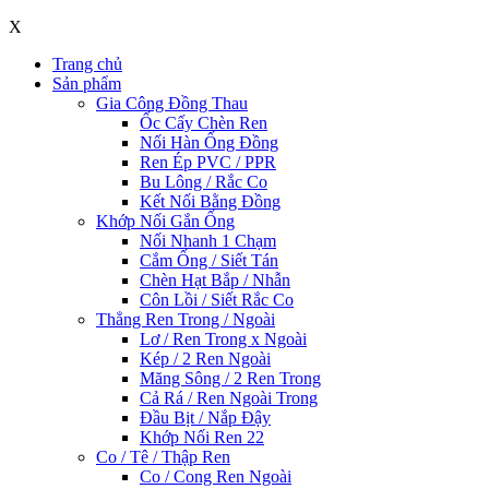
X
Trang chủ
Sản phẩm
Gia Công Đồng Thau
Ốc Cấy Chèn Ren
Nối Hàn Ống Đồng
Ren Ép PVC / PPR
Bu Lông / Rắc Co
Kết Nối Bằng Đồng
Khớp Nối Gắn Ống
Nối Nhanh 1 Chạm
Cắm Ống / Siết Tán
Chèn Hạt Bắp / Nhẫn
Côn Lồi / Siết Rắc Co
Thẳng Ren Trong / Ngoài
Lơ / Ren Trong x Ngoài
Kép / 2 Ren Ngoài
Măng Sông / 2 Ren Trong
Cả Rá / Ren Ngoài Trong
Đầu Bịt / Nắp Đậy
Khớp Nối Ren 22
Co / Tê / Thập Ren
Co / Cong Ren Ngoài