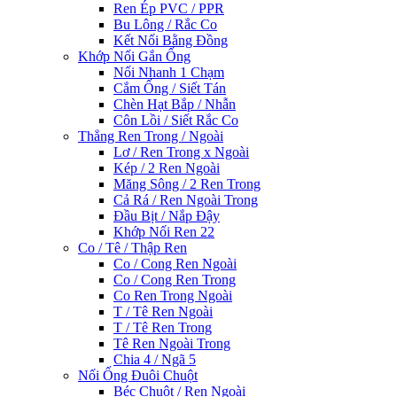
Ren Ép PVC / PPR
Bu Lông / Rắc Co
Kết Nối Bằng Đồng
Khớp Nối Gắn Ống
Nối Nhanh 1 Chạm
Cắm Ống / Siết Tán
Chèn Hạt Bắp / Nhẫn
Côn Lồi / Siết Rắc Co
Thẳng Ren Trong / Ngoài
Lơ / Ren Trong x Ngoài
Kép / 2 Ren Ngoài
Măng Sông / 2 Ren Trong
Cả Rá / Ren Ngoài Trong
Đầu Bịt / Nắp Đậy
Khớp Nối Ren 22
Co / Tê / Thập Ren
Co / Cong Ren Ngoài
Co / Cong Ren Trong
Co Ren Trong Ngoài
T / Tê Ren Ngoài
T / Tê Ren Trong
Tê Ren Ngoài Trong
Chia 4 / Ngã 5
Nối Ống Đuôi Chuột
Béc Chuột / Ren Ngoài