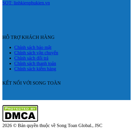
SOT: linhkienphukien.vn
HỖ TRỢ KHÁCH HÀNG
Chính sách bảo mật
Chính sách vận chuyển
Chính sách đổi trả
Chính sách thanh toán
Chính sách kiểm hàng
KẾT NỐI VỚI SONG TOÀN
2026 © Bản quyền thuộc về Song Toan Global., JSC