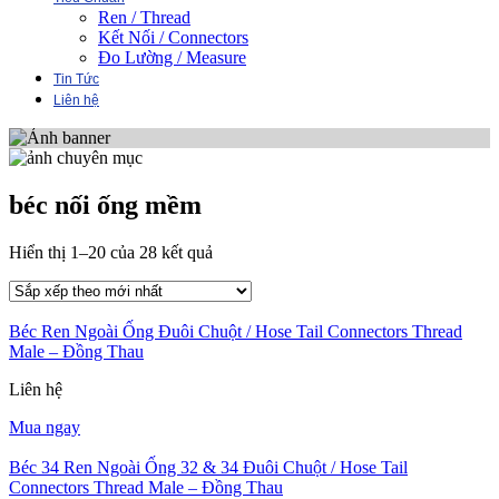
Ren / Thread
Kết Nối / Connectors
Đo Lường / Measure
Tin Tức
Liên hệ
béc nối ống mềm
Đã
Hiển thị 1–20 của 28 kết quả
sắp
xếp
theo
Béc Ren Ngoài Ống Đuôi Chuột / Hose Tail Connectors Thread
mới
Male – Đồng Thau
nhất
Liên hệ
Mua ngay
Béc 34 Ren Ngoài Ống 32 & 34 Đuôi Chuột / Hose Tail
Connectors Thread Male – Đồng Thau