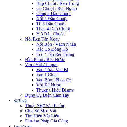
Búp Chuột / Ren Trong
Co Chuột / Ren Ngoài
Cong 2 Đầu Chuột
Nối 2 Đầu Chuột
Tê 3 Đầu Chuột
Thập 4 Đầu Chuột
Y 3 Đầu Chuột
Nối Ren Tán Xoay
Nối Bồn / Vách Ngăn
Rắc Co Đồng Hồ
Ecu / Tán Ren Trong
Đầu Phun / Béc Nước
Van / Vòi / Luppe
Van Cửa / Van Bi
Van 1 Chiều
Van Bồn / Phao Cơ
Vòi Xả Nước
Thương Hiệu Dismy
Dụng Cụ Điện Cầm Tay
Kỹ Thuật
Thuật Ngữ Sản Phẩm
Chia Sẻ Mẹo Vặt
Tìm Hiểu Vật Liệu
Phương Pháp Gia Công
Tiêu Chuẩn