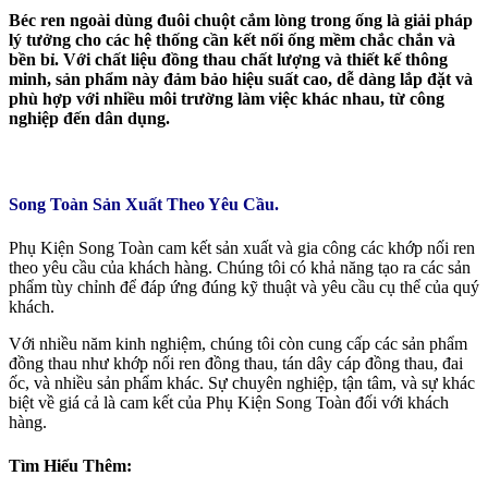
Béc ren ngoài dùng đuôi chuột cắm lòng trong ống là giải pháp
lý tưởng cho các hệ thống cần kết nối ống mềm chắc chắn và
bền bỉ. Với chất liệu đồng thau chất lượng và thiết kế thông
minh, sản phẩm này đảm bảo hiệu suất cao, dễ dàng lắp đặt và
phù hợp với nhiều môi trường làm việc khác nhau, từ công
nghiệp đến dân dụng.
Song Toàn Sản Xuất Theo Yêu Cầu.
Phụ Kiện Song Toàn cam kết sản xuất và gia công các khớp nối ren
theo yêu cầu của khách hàng. Chúng tôi có khả năng tạo ra các sản
phẩm tùy chỉnh để đáp ứng đúng kỹ thuật và yêu cầu cụ thể của quý
khách.
Với nhiều năm kinh nghiệm, chúng tôi còn cung cấp các sản phẩm
đồng thau như khớp nối ren đồng thau, tán dây cáp đồng thau, đai
ốc, và nhiều sản phẩm khác. Sự chuyên nghiệp, tận tâm, và sự khác
biệt về giá cả là cam kết của Phụ Kiện Song Toàn đối với khách
hàng.
Tìm Hiểu Thêm: