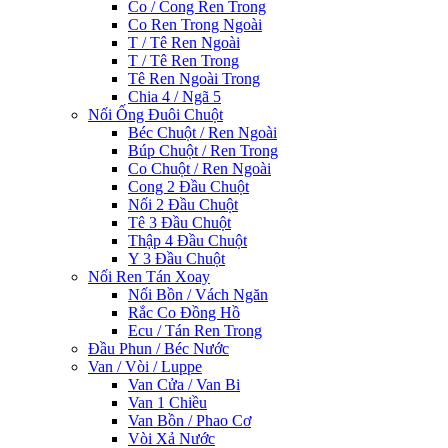
Co / Cong Ren Trong
Co Ren Trong Ngoài
T / Tê Ren Ngoài
T / Tê Ren Trong
Tê Ren Ngoài Trong
Chia 4 / Ngã 5
Nối Ống Đuôi Chuột
Béc Chuột / Ren Ngoài
Búp Chuột / Ren Trong
Co Chuột / Ren Ngoài
Cong 2 Đầu Chuột
Nối 2 Đầu Chuột
Tê 3 Đầu Chuột
Thập 4 Đầu Chuột
Y 3 Đầu Chuột
Nối Ren Tán Xoay
Nối Bồn / Vách Ngăn
Rắc Co Đồng Hồ
Ecu / Tán Ren Trong
Đầu Phun / Béc Nước
Van / Vòi / Luppe
Van Cửa / Van Bi
Van 1 Chiều
Van Bồn / Phao Cơ
Vòi Xả Nước