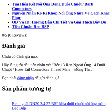
Tìm Hiểu Kết Nối Ống Dạng Đuôi Chuột / Barb
Connectors
Nguyên Nhân Rò Rỉ Khớp Nối Ống Nhựa Và Cách Khắc
Phục
OD Và ID: Hướng Dẫn Chi Tiết Và Giải Thích Đầy Đủ
Tiêu Chuẩn Ren BSP
0/5
(0 Reviews)
Đánh giá
Chưa có đánh giá nào.
Hãy là người đầu tiên nhận xét “Béc 13 Ren Ngoài Ống 14 Đuôi
Chuột / Hose Tail Connectors Thread Male – Đồng Thau”
Bạn phải
đăng nhập
để gửi đánh giá.
Sản phẩm tương tự
Ren ngoài DN20 3/4 27 BSP khía đuôi chuột nối ống mềm
Béc Búp