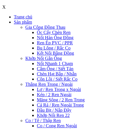
X
Trang chủ
Sản phẩm
Gia Công Đồng Thau
Ốc Cấy Chèn Ren
Nối Hàn Ống Đồng
Ren Ép PVC / PPR
Bu Lông / Rắc Co
Kết Nối Bằng Đồng
Khớp Nối Gắn Ống
Nối Nhanh 1 Chạm
Cắm Ống / Siết Tán
Chèn Hạt Bắp / Nhẫn
Côn Lồi / Siết Rắc Co
Thẳng Ren Trong / Ngoài
Lơ / Ren Trong x Ngoài
Kép / 2 Ren Ngoài
Măng Sông / 2 Ren Trong
Cả Rá / Ren Ngoài Trong
Đầu Bịt / Nắp Đậy
Khớp Nối Ren 22
Co / Tê / Thập Ren
Co / Cong Ren Ngoài