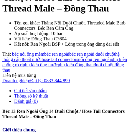
Thread Male – Đồng Thau
Tên gọi khác: Thẳng Nối Đuôi Chuột, Threaded Male Barb
Connectors, Béc Ren Cắm Ống
Áp suất hoạt động: 10 bar
Vật liệu: Đồng Thau C3604
Kết nối: Ren Ngoài BSP + Lòng trong ống dùng đai siết
Thẻ:
béc nối ống mềm
béc ren ngoài
béc ren ngoài đuôi chuột
hệ
thống cấp thoát nước
hose tail connectors
nối ống ren ngoài
phụ kiện
chống rò rỉ
phụ kiện ống nước
phụ kiện đồng thau
đuôi chuột đồng
thau
Liên hệ mua hàng
Doanh nghiệp/Đại lý: 0833 844 899
Chi tiết sản phẩm
Thông số kỹ thuật
Đánh giá (0)
Béc 13 Ren Ngoài Ống 14 Đuôi Chuột / Hose Tail Connectors
Thread Male – Đồng Thau
Giới thiệu chung