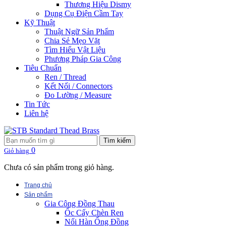
Thương Hiệu Dismy
Dụng Cụ Điện Cầm Tay
Kỹ Thuật
Thuật Ngữ Sản Phẩm
Chia Sẻ Mẹo Vặt
Tìm Hiểu Vật Liệu
Phương Pháp Gia Công
Tiêu Chuẩn
Ren / Thread
Kết Nối / Connectors
Đo Lường / Measure
Tin Tức
Liên hệ
Tìm kiếm
0
Giỏ hàng
Chưa có sản phẩm trong giỏ hàng.
Trang chủ
Sản phẩm
Gia Công Đồng Thau
Ốc Cấy Chèn Ren
Nối Hàn Ống Đồng