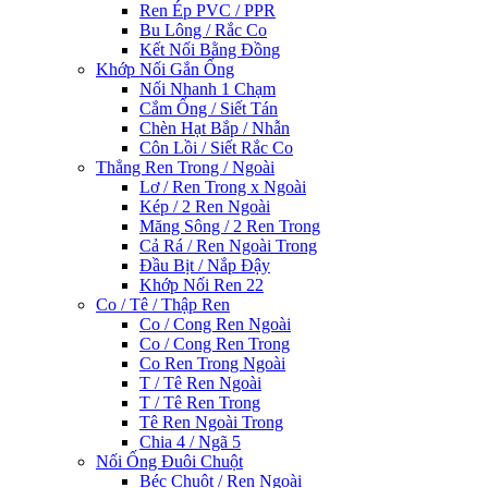
Ren Ép PVC / PPR
Bu Lông / Rắc Co
Kết Nối Bằng Đồng
Khớp Nối Gắn Ống
Nối Nhanh 1 Chạm
Cắm Ống / Siết Tán
Chèn Hạt Bắp / Nhẫn
Côn Lồi / Siết Rắc Co
Thẳng Ren Trong / Ngoài
Lơ / Ren Trong x Ngoài
Kép / 2 Ren Ngoài
Măng Sông / 2 Ren Trong
Cả Rá / Ren Ngoài Trong
Đầu Bịt / Nắp Đậy
Khớp Nối Ren 22
Co / Tê / Thập Ren
Co / Cong Ren Ngoài
Co / Cong Ren Trong
Co Ren Trong Ngoài
T / Tê Ren Ngoài
T / Tê Ren Trong
Tê Ren Ngoài Trong
Chia 4 / Ngã 5
Nối Ống Đuôi Chuột
Béc Chuột / Ren Ngoài