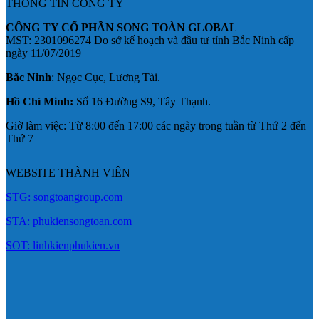
THÔNG TIN CÔNG TY
CÔNG TY CỔ PHẦN SONG TOÀN GLOBAL
MST: 2301096274 Do sở kế hoạch và đầu tư tỉnh Bắc Ninh cấp
ngày 11/07/2019
Bắc Ninh
: Ngọc Cục, Lương Tài.
Hồ Chí Minh:
Số 16 Đường S9, Tây Thạnh.
Giờ làm việc: Từ 8:00 đến 17:00 các ngày trong tuần từ Thứ 2 đến
Thứ 7
WEBSITE THÀNH VIÊN
STG: songtoangroup.com
STA: phukiensongtoan.com
SOT: linhkienphukien.vn