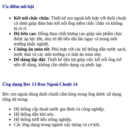
Ưu điểm nổi bật
Kết nối chắc chắn
: Thiết kế ren ngoài kết hợp với đuôi chuột
có rãnh giúp đảm bảo kết nối ống mềm chắc chắn và không
bị rò rỉ.
Độ bền cao
: Đồng thau chất lượng cao giúp sản phẩm chịu
được áp lực lớn, duy trì độ bền dài lâu ngay cả trong môi
trường khắc nghiệt.
Chống ăn mòn tốt
: Phù hợp với các hệ thống dẫn nước sạch,
nước thải và các môi trường có tính ăn mòn nhẹ.
Dễ dàng lắp đặt
: Thiết kế tiện lợi giúp việc kết nối ống trở
nên dễ dàng, không cần nhiều dụng cụ phức tạp.
Ứng dụng Béc 13 Ren Ngoài Chuột 14
Béc ren ngoài dùng đuôi chuột cắm lòng trong ống được sử dụng
rộng rãi trong:
Hệ thống cấp thoát nước gia đình và công nghiệp.
Hệ thống dẫn khí nén.
Hệ thống tưới tiêu nông nghiệp.
Các ứng dụng trong ngành xây dựng và cơ khí.