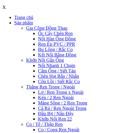
X
Trang chủ
Sản phẩm
Gia Công Đồng Thau
Ốc Cấy Chèn Ren
Nối Hàn Ống Đồng
Ren Ép PVC / PPR
Bu Lông / Rắc Co
Kết Nối Bằng Đồng
Khớp Nối Gắn Ống
Nối Nhanh 1 Chạm
Cắm Ống / Siết Tán
Chèn Hạt Bắp / Nhẫn
Côn Lồi / Siết Rắc Co
Thẳng Ren Trong / Ngoài
Lơ / Ren Trong x Ngoài
Kép / 2 Ren Ngoài
Măng Sông / 2 Ren Trong
Cả Rá / Ren Ngoài Trong
Đầu Bịt / Nắp Đậy
Khớp Nối Ren 22
Co / Tê / Thập Ren
Co / Cong Ren Ngoài