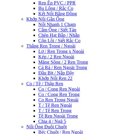
Ren Ép PVC / PPR
Bu Lông / Rắc Co
Kết Nối Bằng Đồng
Khớp Nối Gắn Ống
Nối Nhanh 1 Chạm
Cắm Ống / Siết Tán
Chèn Hạt Bắp / Nhẫn
Côn Lồi / Siết Rắc Co
Thẳng Ren Trong / Ngoài
Lơ / Ren Trong x Ngoài
Kép / 2 Ren Ngoài
Măng Sông / 2 Ren Trong
Cả Rá / Ren Ngoài Trong
Đầu Bịt / Nắp Đậy
Khớp Nối Ren 22
Co / Tê / Thập Ren
Co / Cong Ren Ngoài
Co / Cong Ren Trong
Co Ren Trong Ngoài
T / Tê Ren Ngoài
T / Tê Ren Trong
Tê Ren Ngoài Trong
Chia 4 / Ngã 5
Nối Ống Đuôi Chuột
Béc Chuột / Ren Ngoài