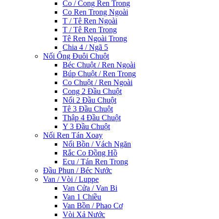
Co / Cong Ren Trong
Co Ren Trong Ngoài
T / Tê Ren Ngoài
T / Tê Ren Trong
Tê Ren Ngoài Trong
Chia 4 / Ngã 5
Nối Ống Đuôi Chuột
Béc Chuột / Ren Ngoài
Búp Chuột / Ren Trong
Co Chuột / Ren Ngoài
Cong 2 Đầu Chuột
Nối 2 Đầu Chuột
Tê 3 Đầu Chuột
Thập 4 Đầu Chuột
Y 3 Đầu Chuột
Nối Ren Tán Xoay
Nối Bồn / Vách Ngăn
Rắc Co Đồng Hồ
Ecu / Tán Ren Trong
Đầu Phun / Béc Nước
Van / Vòi / Luppe
Van Cửa / Van Bi
Van 1 Chiều
Van Bồn / Phao Cơ
Vòi Xả Nước