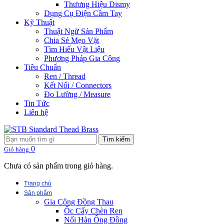
Thương Hiệu Dismy
Dụng Cụ Điện Cầm Tay
Kỹ Thuật
Thuật Ngữ Sản Phẩm
Chia Sẻ Mẹo Vặt
Tìm Hiểu Vật Liệu
Phương Pháp Gia Công
Tiêu Chuẩn
Ren / Thread
Kết Nối / Connectors
Đo Lường / Measure
Tin Tức
Liên hệ
Tìm kiếm
0
Giỏ hàng
Chưa có sản phẩm trong giỏ hàng.
Trang chủ
Sản phẩm
Gia Công Đồng Thau
Ốc Cấy Chèn Ren
Nối Hàn Ống Đồng