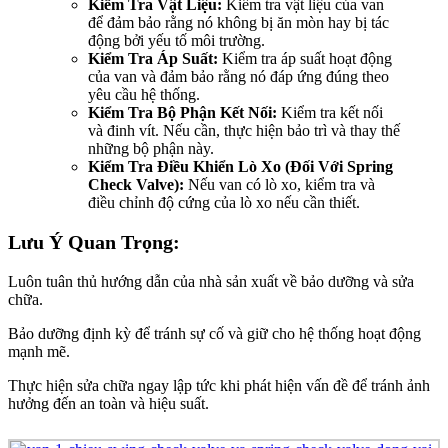
Kiểm Tra Vật Liệu:
Kiểm tra vật liệu của van
để đảm bảo rằng nó không bị ăn mòn hay bị tác
động bởi yếu tố môi trường.
Kiểm Tra Áp Suất:
Kiểm tra áp suất hoạt động
của van và đảm bảo rằng nó đáp ứng đúng theo
yêu cầu hệ thống.
Kiểm Tra Bộ Phận Kết Nối:
Kiểm tra kết nối
và đinh vít. Nếu cần, thực hiện bảo trì và thay thế
những bộ phận này.
Kiểm Tra Điều Khiển Lò Xo (Đối Với Spring
Check Valve):
Nếu van có lò xo, kiểm tra và
điều chỉnh độ cứng của lò xo nếu cần thiết.
Lưu Ý Quan Trọng:
Luôn tuân thủ hướng dẫn của nhà sản xuất về bảo dưỡng và sửa
chữa.
Bảo dưỡng định kỳ để tránh sự cố và giữ cho hệ thống hoạt động
mạnh mẽ.
Thực hiện sửa chữa ngay lập tức khi phát hiện vấn đề để tránh ảnh
hưởng đến an toàn và hiệu suất.