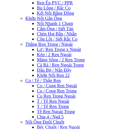
Ren Ép PVC / PPR
Bu Lông / Rắc Co
Kết Nối Bằng Đồng
Khớp Nối Gắn Ống
Nối Nhanh 1 Chạm
Cắm Ống / Siết Tán
Chèn Hạt Bắp / Nhẫn
Côn Lồi / Siết Rắc Co
Thẳng Ren Trong / Ngoài
Lơ / Ren Trong x Ngoài
Kép / 2 Ren Ngoài
Măng Sông / 2 Ren Trong
Cả Rá / Ren Ngoài Trong
Đầu Bịt / Nắp Đậy
Khớp Nối Ren 22
Co / Tê / Thập Ren
Co / Cong Ren Ngoài
Co / Cong Ren Trong
Co Ren Trong Ngoài
T / Tê Ren Ngoài
T / Tê Ren Trong
Tê Ren Ngoài Trong
Chia 4 / Ngã 5
Nối Ống Đuôi Chuột
Béc Chuột / Ren Ngoài