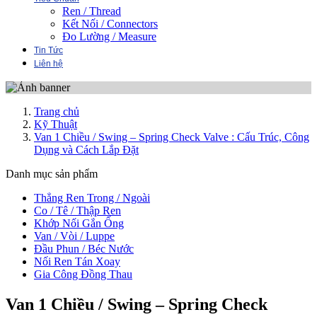
Ren / Thread
Kết Nối / Connectors
Đo Lường / Measure
Tin Tức
Liên hệ
Trang chủ
Kỹ Thuật
Van 1 Chiều / Swing – Spring Check Valve : Cấu Trúc, Công
Dụng và Cách Lắp Đặt
Danh mục sản phẩm
Thẳng Ren Trong / Ngoài
Co / Tê / Thập Ren
Khớp Nối Gắn Ống
Van / Vòi / Luppe
Đầu Phun / Béc Nước
Nối Ren Tán Xoay
Gia Công Đồng Thau
Van 1 Chiều / Swing – Spring Check