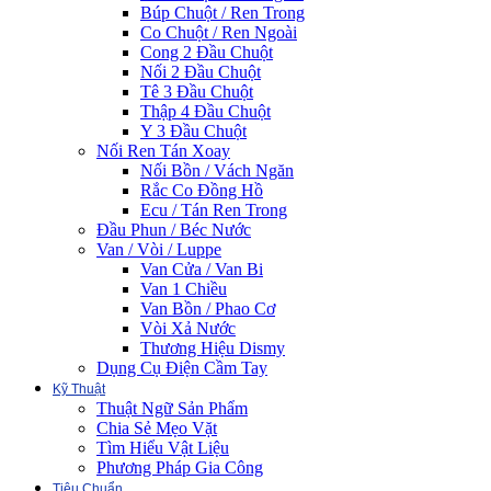
Búp Chuột / Ren Trong
Co Chuột / Ren Ngoài
Cong 2 Đầu Chuột
Nối 2 Đầu Chuột
Tê 3 Đầu Chuột
Thập 4 Đầu Chuột
Y 3 Đầu Chuột
Nối Ren Tán Xoay
Nối Bồn / Vách Ngăn
Rắc Co Đồng Hồ
Ecu / Tán Ren Trong
Đầu Phun / Béc Nước
Van / Vòi / Luppe
Van Cửa / Van Bi
Van 1 Chiều
Van Bồn / Phao Cơ
Vòi Xả Nước
Thương Hiệu Dismy
Dụng Cụ Điện Cầm Tay
Kỹ Thuật
Thuật Ngữ Sản Phẩm
Chia Sẻ Mẹo Vặt
Tìm Hiểu Vật Liệu
Phương Pháp Gia Công
Tiêu Chuẩn