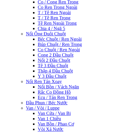
Co / Cong Ren Trong
Co Ren Trong Ngoài
T / Tê Ren Ngoài
T / Tê Ren Trong
Tê Ren Ngoài Trong
Chia 4 / Ngã 5
Nối Ống Đuôi Chuột
Béc Chuột / Ren Ngoài
Búp Chuột / Ren Trong
Co Chuột / Ren Ngoài
Cong 2 Đầu Chuột
Nối 2 Đầu Chuột
Tê 3 Đầu Chuột
Thập 4 Đầu Chuột
Y 3 Đầu Chuột
Nối Ren Tán Xoay
Nối Bồn / Vách Ngăn
Rắc Co Đồng Hồ
Ecu / Tán Ren Trong
Đầu Phun / Béc Nước
Van / Vòi / Luppe
Van Cửa / Van Bi
Van 1 Chiều
Van Bồn / Phao Cơ
Vòi Xả Nước