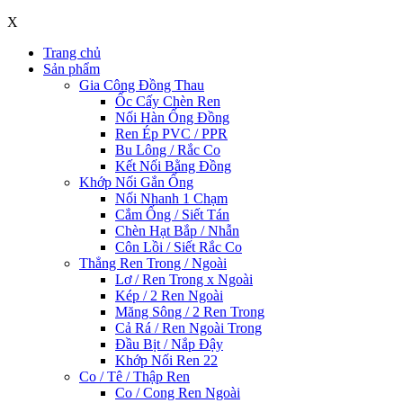
X
Trang chủ
Sản phẩm
Gia Công Đồng Thau
Ốc Cấy Chèn Ren
Nối Hàn Ống Đồng
Ren Ép PVC / PPR
Bu Lông / Rắc Co
Kết Nối Bằng Đồng
Khớp Nối Gắn Ống
Nối Nhanh 1 Chạm
Cắm Ống / Siết Tán
Chèn Hạt Bắp / Nhẫn
Côn Lồi / Siết Rắc Co
Thẳng Ren Trong / Ngoài
Lơ / Ren Trong x Ngoài
Kép / 2 Ren Ngoài
Măng Sông / 2 Ren Trong
Cả Rá / Ren Ngoài Trong
Đầu Bịt / Nắp Đậy
Khớp Nối Ren 22
Co / Tê / Thập Ren
Co / Cong Ren Ngoài