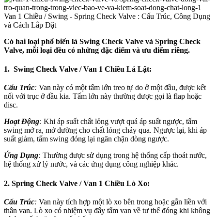
Có hai loại phổ biến là Swing Check Valve và Spring Check
Valve, mỗi loại đều có những đặc điểm và ưu điểm riêng.
1. Swing Check Valve / Van 1 Chiều Lá Lật:
Cấu Trúc
:
Van này có một tấm lớn treo tự do ở một đầu, được kết
nối với trục ở đầu kia. Tấm lớn này thường được gọi là flap hoặc
disc.
Hoạt Động
:
Khi áp suất chất lỏng vượt quá áp suất ngược, tấm
swing mở ra, mở đường cho chất lỏng chảy qua. Ngược lại, khi áp
suất giảm, tấm swing đóng lại ngăn chặn dòng ngược.
Ứng Dụng
:
Thường được sử dụng trong hệ thống cấp thoát nước,
hệ thống xử lý nước, và các ứng dụng công nghiệp khác.
2. Spring Check Valve / Van 1 Chiều Lò Xo:
Cấu Trúc
:
Van này tích hợp một lò xo bên trong hoặc gắn liền với
thân van. Lò xo có nhiệm vụ đẩy tấm van về tư thế đóng khi không