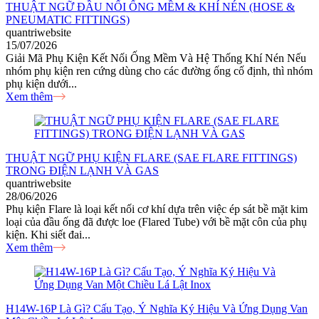
THUẬT NGỮ ĐẦU NỐI ỐNG MỀM & KHÍ NÉN (HOSE &
PNEUMATIC FITTINGS)
quantriwebsite
15/07/2026
Giải Mã Phụ Kiện Kết Nối Ống Mềm Và Hệ Thống Khí Nén Nếu
nhóm phụ kiện ren cứng dùng cho các đường ống cố định, thì nhóm
phụ kiện dưới...
Xem thêm
THUẬT NGỮ PHỤ KIỆN FLARE (SAE FLARE FITTINGS)
TRONG ĐIỆN LẠNH VÀ GAS
quantriwebsite
28/06/2026
Phụ kiện Flare là loại kết nối cơ khí dựa trên việc ép sát bề mặt kim
loại của đầu ống đã được loe (Flared Tube) với bề mặt côn của phụ
kiện. Khi siết đai...
Xem thêm
H14W-16P Là Gì? Cấu Tạo, Ý Nghĩa Ký Hiệu Và Ứng Dụng Van