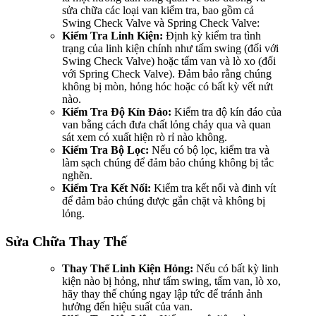
sửa chữa các loại van kiểm tra, bao gồm cả
Swing Check Valve và Spring Check Valve:
Kiểm Tra Linh Kiện:
Định kỳ kiểm tra tình
trạng của linh kiện chính như tấm swing (đối với
Swing Check Valve) hoặc tấm van và lò xo (đối
với Spring Check Valve). Đảm bảo rằng chúng
không bị mòn, hỏng hóc hoặc có bất kỳ vết nứt
nào.
Kiểm Tra Độ Kín Đáo:
Kiểm tra độ kín đáo của
van bằng cách đưa chất lỏng chảy qua và quan
sát xem có xuất hiện rò rỉ nào không.
Kiểm Tra Bộ Lọc:
Nếu có bộ lọc, kiểm tra và
làm sạch chúng để đảm bảo chúng không bị tắc
nghẽn.
Kiểm Tra Kết Nối:
Kiểm tra kết nối và đinh vít
để đảm bảo chúng được gắn chặt và không bị
lỏng.
Sửa Chữa Thay Thế
Thay Thế Linh Kiện Hỏng:
Nếu có bất kỳ linh
kiện nào bị hỏng, như tấm swing, tấm van, lò xo,
hãy thay thế chúng ngay lập tức để tránh ảnh
hưởng đến hiệu suất của van.