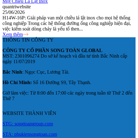
Một Chiều Lá Lật Inox
quantriwebsite
25/06/2026
H14W-16P: Giải pháp van một chiều lá lật inox cho mọi hệ thống
công nghiệp Trong các hệ thống đường ống công nghiệp hiện đại,
việc kiểm soát dòng chảy là yếu tố then...
Xem thêm
THÔNG TIN CÔNG TY
CÔNG TY CỔ PHẦN SONG TOÀN GLOBAL
MST: 2301096274 Do sở kế hoạch và đầu tư tỉnh Bắc Ninh cấp
ngày 11/07/2019
Bắc Ninh
: Ngọc Cục, Lương Tài.
Hồ Chí Minh:
Số 16 Đường S9, Tây Thạnh.
Giờ làm việc: Từ 8:00 đến 17:00 các ngày trong tuần từ Thứ 2 đến
Thứ 7
WEBSITE THÀNH VIÊN
STG: songtoangroup.com
STA: phukiensongtoan.com