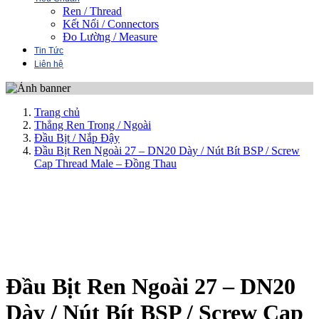
Ren / Thread
Kết Nối / Connectors
Đo Lường / Measure
Tin Tức
Liên hệ
Trang chủ
Thẳng Ren Trong / Ngoài
Đầu Bịt / Nắp Đậy
Đầu Bịt Ren Ngoài 27 – DN20 Dày / Nút Bít BSP / Screw
Cap Thread Male – Đồng Thau
Đầu Bịt Ren Ngoài 27 – DN20
Dày / Nút Bít BSP / Screw Cap