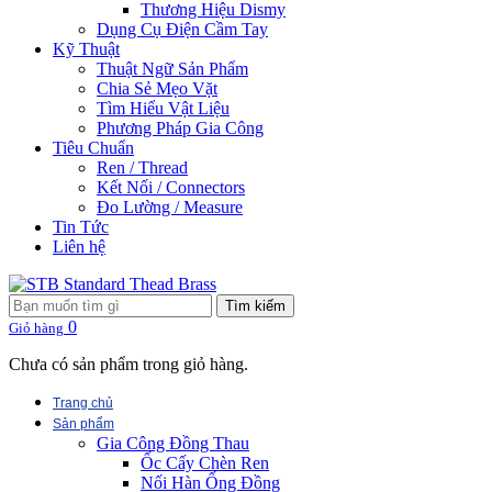
Thương Hiệu Dismy
Dụng Cụ Điện Cầm Tay
Kỹ Thuật
Thuật Ngữ Sản Phẩm
Chia Sẻ Mẹo Vặt
Tìm Hiểu Vật Liệu
Phương Pháp Gia Công
Tiêu Chuẩn
Ren / Thread
Kết Nối / Connectors
Đo Lường / Measure
Tin Tức
Liên hệ
Tìm kiếm
0
Giỏ hàng
Chưa có sản phẩm trong giỏ hàng.
Trang chủ
Sản phẩm
Gia Công Đồng Thau
Ốc Cấy Chèn Ren
Nối Hàn Ống Đồng