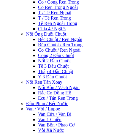
Co / Cong Ren Trong
Co Ren Trong Ngoài
T / Tê Ren Ngoài
T / Tê Ren Trong
Tê Ren Ngoài Trong
Chia 4 / Ngã 5
Nối Ống Đuôi Chuột
Béc Chuột / Ren Ngoài
Búp Chuột / Ren Trong
Co Chuột / Ren Ngoài
Cong 2 Đầu Chuột
Nối 2 Đầu Chuột
Tê 3 Đầu Chuột
Thập 4 Đầu Chuột
Y 3 Đầu Chuột
Nối Ren Tán Xoay
Nối Bồn / Vách Ngăn
Rắc Co Đồng Hồ
Ecu / Tán Ren Trong
Đầu Phun / Béc Nước
Van / Vòi / Luppe
Van Cửa / Van Bi
Van 1 Chiều
Van Bồn / Phao Cơ
Vòi Xả Nước