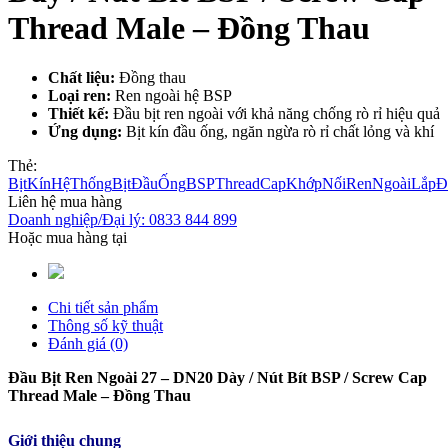
Thread Male – Đồng Thau
Chất liệu:
Đồng thau
Loại ren:
Ren ngoài hệ BSP
Thiết kế:
Đầu bịt ren ngoài với khả năng chống rò rỉ hiệu quả
Ứng dụng:
Bịt kín đầu ống, ngăn ngừa rò rỉ chất lỏng và khí
Thẻ:
BịtKínHệThống
BịtĐầuỐng
BSPThreadCap
KhớpNốiRenNgoài
LắpĐ
Liên hệ mua hàng
Doanh nghiệp/Đại lý: 0833 844 899
Hoặc mua hàng tại
Chi tiết sản phẩm
Thông số kỹ thuật
Đánh giá (0)
Đầu Bịt Ren Ngoài 27 – DN20 Dày / Nút Bít BSP / Screw Cap
Thread Male – Đồng Thau
Giới thiệu chung