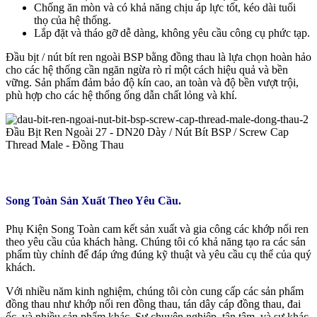
Chống ăn mòn và có khả năng chịu áp lực tốt, kéo dài tuổi
thọ của hệ thống.
Lắp đặt và tháo gỡ dễ dàng, không yêu cầu công cụ phức tạp.
Đầu bịt / nút bít ren ngoài BSP bằng đồng thau là lựa chọn hoàn hảo
cho các hệ thống cần ngăn ngừa rò rỉ một cách hiệu quả và bền
vững. Sản phẩm đảm bảo độ kín cao, an toàn và độ bền vượt trội,
phù hợp cho các hệ thống ống dẫn chất lỏng và khí.
Song Toàn Sản Xuất Theo Yêu Cầu.
Phụ Kiện Song Toàn cam kết sản xuất và gia công các khớp nối ren
theo yêu cầu của khách hàng. Chúng tôi có khả năng tạo ra các sản
phẩm tùy chỉnh để đáp ứng đúng kỹ thuật và yêu cầu cụ thể của quý
khách.
Với nhiều năm kinh nghiệm, chúng tôi còn cung cấp các sản phẩm
đồng thau như khớp nối ren đồng thau, tán dây cáp đồng thau, đai
ốc, và nhiều sản phẩm khác. Sự chuyên nghiệp, tận tâm, và sự khác