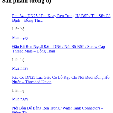
Sản phẩm tương tự
Ecu 34 – DN25 / Đai Xoay Ren Trong Hệ BSP / Tán Siết Cố
Định – Đồng Thau
Liên hệ
Mua ngay
Đầu Bịt Ren Ngoài 9.6 – DN6 / Nút Bít BSP / Screw Cap
Thread Male – Đồng Thau
Liên hệ
Mua ngay
Rắc Co DN25 Lục Giác Có Lỗ Kẹp Chì Nối Đuôi Đồng Hồ
Nước – Threaded Union
Liên hệ
Mua ngay
Nối Bồn Để Bằng Ren Trong / Water Tank Connectors –
Đồng Thau