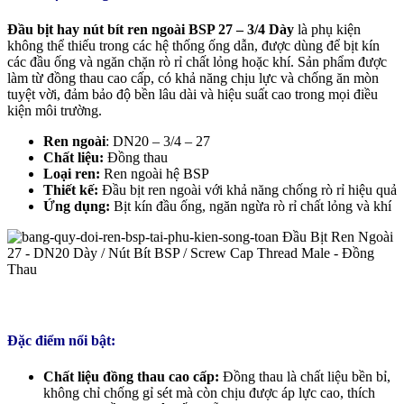
Đầu bịt hay nút bít ren ngoài BSP 27 – 3/4 Dày
là phụ kiện
không thể thiếu trong các hệ thống ống dẫn, được dùng để bịt kín
các đầu ống và ngăn chặn rò rỉ chất lỏng hoặc khí. Sản phẩm được
làm từ đồng thau cao cấp, có khả năng chịu lực và chống ăn mòn
tuyệt vời, đảm bảo độ bền lâu dài và hiệu suất cao trong mọi điều
kiện môi trường.
Ren ngoài
: DN20 – 3/4 – 27
Chất liệu:
Đồng thau
Loại ren:
Ren ngoài hệ BSP
Thiết kế:
Đầu bịt ren ngoài với khả năng chống rò rỉ hiệu quả
Ứng dụng:
Bịt kín đầu ống, ngăn ngừa rò rỉ chất lỏng và khí
Đặc điểm nổi bật:
Chất liệu đồng thau cao cấp:
Đồng thau là chất liệu bền bỉ,
không chỉ chống gỉ sét mà còn chịu được áp lực cao, thích