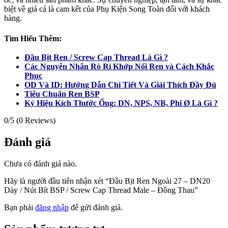
biệt về giá cả là cam kết của Phụ Kiện Song Toàn đối với khách
hàng.
Tìm Hiểu Thêm:
Đầu Bịt Ren / Screw Cap Thread Là Gì ?
Các Nguyên Nhân Rò Rỉ Khớp Nối Ren và Cách Khắc
Phục
OD Và ID: Hướng Dẫn Chi Tiết Và Giải Thích Đầy Đủ
Tiêu Chuẩn Ren BSP
Ký Hiệu Kích Thước Ống: DN, NPS, NB, Phi Ø Là Gì ?
0/5
(0 Reviews)
Đánh giá
Chưa có đánh giá nào.
Hãy là người đầu tiên nhận xét “Đầu Bịt Ren Ngoài 27 – DN20
Dày / Nút Bít BSP / Screw Cap Thread Male – Đồng Thau”
Bạn phải
đăng nhập
để gửi đánh giá.