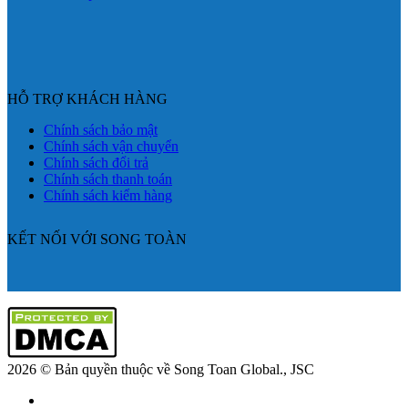
HỖ TRỢ KHÁCH HÀNG
Chính sách bảo mật
Chính sách vận chuyển
Chính sách đổi trả
Chính sách thanh toán
Chính sách kiểm hàng
KẾT NỐI VỚI SONG TOÀN
2026 © Bản quyền thuộc về Song Toan Global., JSC