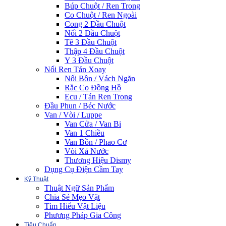
Búp Chuột / Ren Trong
Co Chuột / Ren Ngoài
Cong 2 Đầu Chuột
Nối 2 Đầu Chuột
Tê 3 Đầu Chuột
Thập 4 Đầu Chuột
Y 3 Đầu Chuột
Nối Ren Tán Xoay
Nối Bồn / Vách Ngăn
Rắc Co Đồng Hồ
Ecu / Tán Ren Trong
Đầu Phun / Béc Nước
Van / Vòi / Luppe
Van Cửa / Van Bi
Van 1 Chiều
Van Bồn / Phao Cơ
Vòi Xả Nước
Thương Hiệu Dismy
Dụng Cụ Điện Cầm Tay
Kỹ Thuật
Thuật Ngữ Sản Phẩm
Chia Sẻ Mẹo Vặt
Tìm Hiểu Vật Liệu
Phương Pháp Gia Công
Tiêu Chuẩn