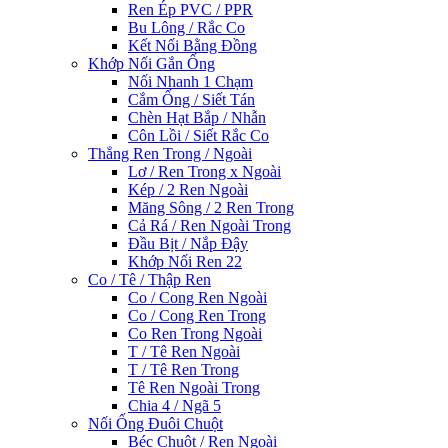
Ren Ép PVC / PPR
Bu Lông / Rắc Co
Kết Nối Bằng Đồng
Khớp Nối Gắn Ống
Nối Nhanh 1 Chạm
Cắm Ống / Siết Tán
Chèn Hạt Bắp / Nhẫn
Côn Lồi / Siết Rắc Co
Thẳng Ren Trong / Ngoài
Lơ / Ren Trong x Ngoài
Kép / 2 Ren Ngoài
Măng Sông / 2 Ren Trong
Cả Rá / Ren Ngoài Trong
Đầu Bịt / Nắp Đậy
Khớp Nối Ren 22
Co / Tê / Thập Ren
Co / Cong Ren Ngoài
Co / Cong Ren Trong
Co Ren Trong Ngoài
T / Tê Ren Ngoài
T / Tê Ren Trong
Tê Ren Ngoài Trong
Chia 4 / Ngã 5
Nối Ống Đuôi Chuột
Béc Chuột / Ren Ngoài