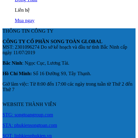
Liên hệ
Mua ngay
THÔNG TIN CÔNG TY
CÔNG TY CỔ PHẦN SONG TOÀN GLOBAL
MST: 2301096274 Do sở kế hoạch và đầu tư tỉnh Bắc Ninh cấp
ngày 11/07/2019
Bắc Ninh
: Ngọc Cục, Lương Tài.
Hồ Chí Minh:
Số 16 Đường S9, Tây Thạnh.
Giờ làm việc: Từ 8:00 đến 17:00 các ngày trong tuần từ Thứ 2 đến
Thứ 7
WEBSITE THÀNH VIÊN
STG: songtoangroup.com
STA: phukiensongtoan.com
SOT: linhkienphukien.vn