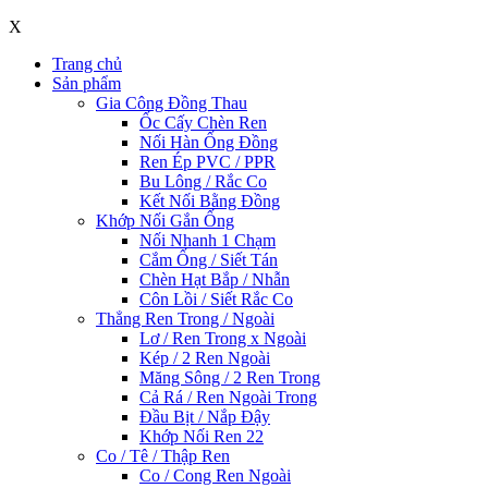
X
Trang chủ
Sản phẩm
Gia Công Đồng Thau
Ốc Cấy Chèn Ren
Nối Hàn Ống Đồng
Ren Ép PVC / PPR
Bu Lông / Rắc Co
Kết Nối Bằng Đồng
Khớp Nối Gắn Ống
Nối Nhanh 1 Chạm
Cắm Ống / Siết Tán
Chèn Hạt Bắp / Nhẫn
Côn Lồi / Siết Rắc Co
Thẳng Ren Trong / Ngoài
Lơ / Ren Trong x Ngoài
Kép / 2 Ren Ngoài
Măng Sông / 2 Ren Trong
Cả Rá / Ren Ngoài Trong
Đầu Bịt / Nắp Đậy
Khớp Nối Ren 22
Co / Tê / Thập Ren
Co / Cong Ren Ngoài