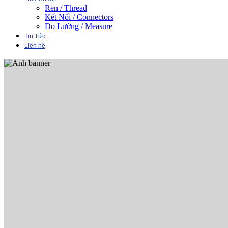
Ren / Thread
Kết Nối / Connectors
Đo Lường / Measure
Tin Tức
Liên hệ