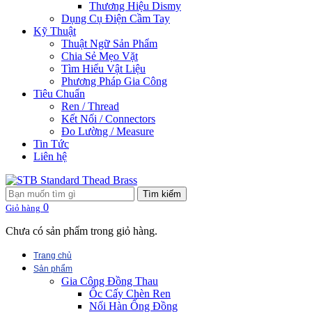
Thương Hiệu Dismy
Dụng Cụ Điện Cầm Tay
Kỹ Thuật
Thuật Ngữ Sản Phẩm
Chia Sẻ Mẹo Vặt
Tìm Hiểu Vật Liệu
Phương Pháp Gia Công
Tiêu Chuẩn
Ren / Thread
Kết Nối / Connectors
Đo Lường / Measure
Tin Tức
Liên hệ
Tìm kiếm
0
Giỏ hàng
Chưa có sản phẩm trong giỏ hàng.
Trang chủ
Sản phẩm
Gia Công Đồng Thau
Ốc Cấy Chèn Ren
Nối Hàn Ống Đồng