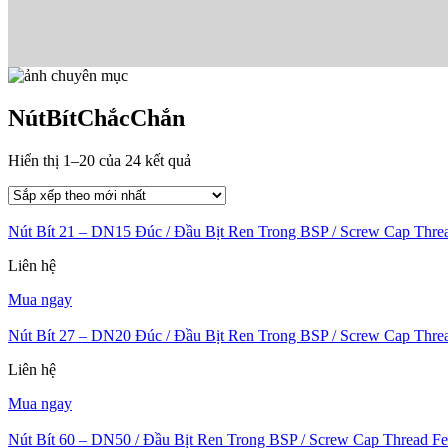
NútBítChắcChắn
Đã
Hiển thị 1–20 của 24 kết quả
sắp
xếp
theo
Nút Bít 21 – DN15 Đúc / Đầu Bịt Ren Trong BSP / Screw Cap Thr
mới
nhất
Liên hệ
Mua ngay
Nút Bít 27 – DN20 Đúc / Đầu Bịt Ren Trong BSP / Screw Cap Thr
Liên hệ
Mua ngay
Nút Bít 60 – DN50 / Đầu Bịt Ren Trong BSP / Screw Cap Thread F