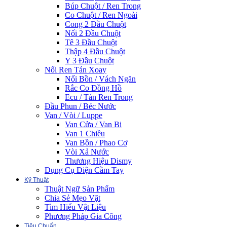
Búp Chuột / Ren Trong
Co Chuột / Ren Ngoài
Cong 2 Đầu Chuột
Nối 2 Đầu Chuột
Tê 3 Đầu Chuột
Thập 4 Đầu Chuột
Y 3 Đầu Chuột
Nối Ren Tán Xoay
Nối Bồn / Vách Ngăn
Rắc Co Đồng Hồ
Ecu / Tán Ren Trong
Đầu Phun / Béc Nước
Van / Vòi / Luppe
Van Cửa / Van Bi
Van 1 Chiều
Van Bồn / Phao Cơ
Vòi Xả Nước
Thương Hiệu Dismy
Dụng Cụ Điện Cầm Tay
Kỹ Thuật
Thuật Ngữ Sản Phẩm
Chia Sẻ Mẹo Vặt
Tìm Hiểu Vật Liệu
Phương Pháp Gia Công
Tiêu Chuẩn