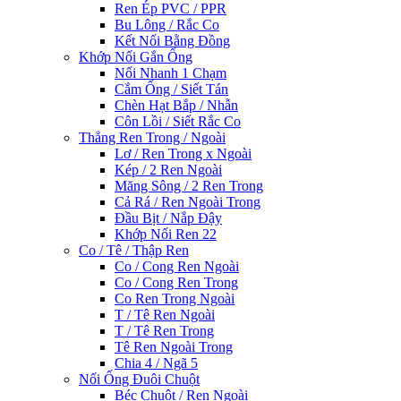
Ren Ép PVC / PPR
Bu Lông / Rắc Co
Kết Nối Bằng Đồng
Khớp Nối Gắn Ống
Nối Nhanh 1 Chạm
Cắm Ống / Siết Tán
Chèn Hạt Bắp / Nhẫn
Côn Lồi / Siết Rắc Co
Thẳng Ren Trong / Ngoài
Lơ / Ren Trong x Ngoài
Kép / 2 Ren Ngoài
Măng Sông / 2 Ren Trong
Cả Rá / Ren Ngoài Trong
Đầu Bịt / Nắp Đậy
Khớp Nối Ren 22
Co / Tê / Thập Ren
Co / Cong Ren Ngoài
Co / Cong Ren Trong
Co Ren Trong Ngoài
T / Tê Ren Ngoài
T / Tê Ren Trong
Tê Ren Ngoài Trong
Chia 4 / Ngã 5
Nối Ống Đuôi Chuột
Béc Chuột / Ren Ngoài