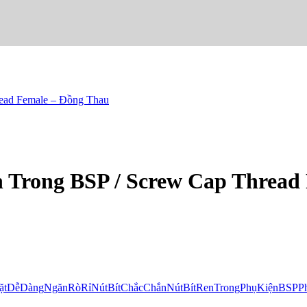
read Female – Đồng Thau
en Trong BSP / Screw Cap Threa
ặtDễDàng
NgănRòRỉ
NútBítChắcChắn
NútBítRenTrong
PhụKiệnBSP
P