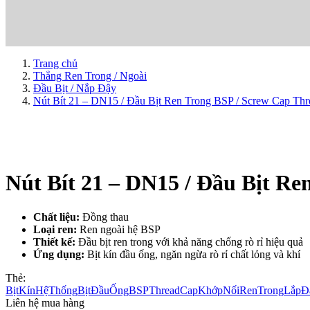
Trang chủ
Thẳng Ren Trong / Ngoài
Đầu Bịt / Nắp Đậy
Nút Bít 21 – DN15 / Đầu Bịt Ren Trong BSP / Screw Cap Th
Nút Bít 21 – DN15 / Đầu Bịt R
Chất liệu:
Đồng thau
Loại ren:
Ren ngoài hệ BSP
Thiết kế:
Đầu bịt ren trong với khả năng chống rò rỉ hiệu quả
Ứng dụng:
Bịt kín đầu ống, ngăn ngừa rò rỉ chất lỏng và khí
Thẻ:
BịtKínHệThống
BịtĐầuỐng
BSPThreadCap
KhớpNốiRenTrong
LắpĐ
Liên hệ mua hàng