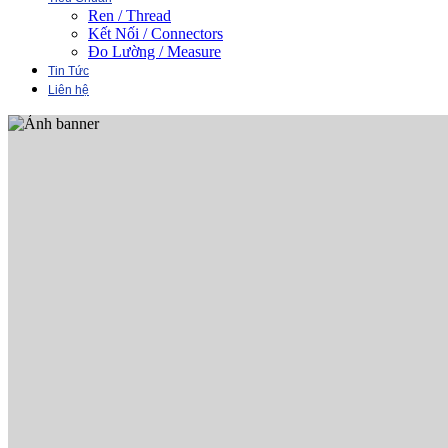
Ren / Thread
Kết Nối / Connectors
Đo Lường / Measure
Tin Tức
Liên hệ