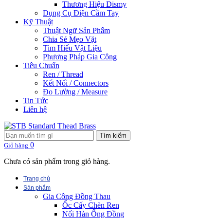
Thương Hiệu Dismy
Dụng Cụ Điện Cầm Tay
Kỹ Thuật
Thuật Ngữ Sản Phẩm
Chia Sẻ Mẹo Vặt
Tìm Hiểu Vật Liệu
Phương Pháp Gia Công
Tiêu Chuẩn
Ren / Thread
Kết Nối / Connectors
Đo Lường / Measure
Tin Tức
Liên hệ
Tìm kiếm
0
Giỏ hàng
Chưa có sản phẩm trong giỏ hàng.
Trang chủ
Sản phẩm
Gia Công Đồng Thau
Ốc Cấy Chèn Ren
Nối Hàn Ống Đồng