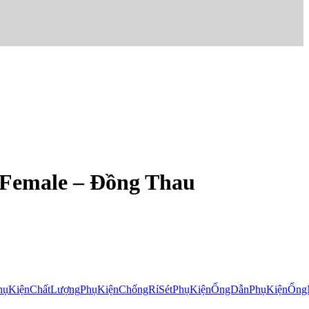
d Female – Đồng Thau
hụKiệnChấtLượng
PhụKiệnChốngRỉSét
PhụKiệnỐngDẫn
PhụKiệnỐng