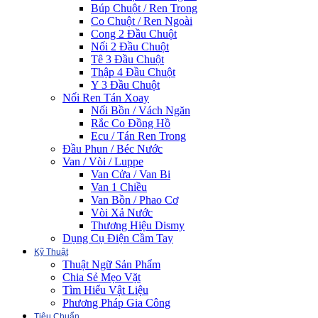
Búp Chuột / Ren Trong
Co Chuột / Ren Ngoài
Cong 2 Đầu Chuột
Nối 2 Đầu Chuột
Tê 3 Đầu Chuột
Thập 4 Đầu Chuột
Y 3 Đầu Chuột
Nối Ren Tán Xoay
Nối Bồn / Vách Ngăn
Rắc Co Đồng Hồ
Ecu / Tán Ren Trong
Đầu Phun / Béc Nước
Van / Vòi / Luppe
Van Cửa / Van Bi
Van 1 Chiều
Van Bồn / Phao Cơ
Vòi Xả Nước
Thương Hiệu Dismy
Dụng Cụ Điện Cầm Tay
Kỹ Thuật
Thuật Ngữ Sản Phẩm
Chia Sẻ Mẹo Vặt
Tìm Hiểu Vật Liệu
Phương Pháp Gia Công
Tiêu Chuẩn