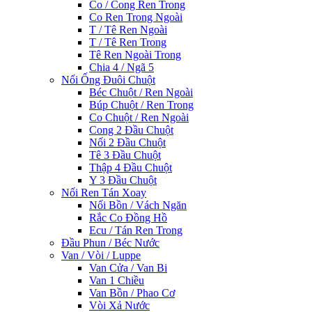
Co / Cong Ren Trong
Co Ren Trong Ngoài
T / Tê Ren Ngoài
T / Tê Ren Trong
Tê Ren Ngoài Trong
Chia 4 / Ngã 5
Nối Ống Đuôi Chuột
Béc Chuột / Ren Ngoài
Búp Chuột / Ren Trong
Co Chuột / Ren Ngoài
Cong 2 Đầu Chuột
Nối 2 Đầu Chuột
Tê 3 Đầu Chuột
Thập 4 Đầu Chuột
Y 3 Đầu Chuột
Nối Ren Tán Xoay
Nối Bồn / Vách Ngăn
Rắc Co Đồng Hồ
Ecu / Tán Ren Trong
Đầu Phun / Béc Nước
Van / Vòi / Luppe
Van Cửa / Van Bi
Van 1 Chiều
Van Bồn / Phao Cơ
Vòi Xả Nước