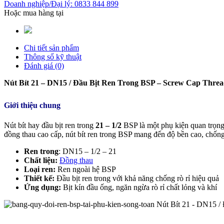
Doanh nghiệp/Đại lý: 0833 844 899
Hoặc mua hàng tại
Chi tiết sản phẩm
Thông số kỹ thuật
Đánh giá (0)
Nút Bít 21 – DN15 / Đầu Bịt Ren Trong BSP – Screw Cap Thre
Giới thiệu chung
Nút bít hay đầu bịt ren trong
21 – 1/2
BSP là một phụ kiện quan trọng 
đồng thau cao cấp, nút bít ren trong BSP mang đến độ bền cao, chống 
Ren trong
: DN15 – 1/2 – 21
Chất liệu:
Đồng thau
Loại ren:
Ren ngoài hệ BSP
Thiết kế:
Đầu bịt ren trong với khả năng chống rò rỉ hiệu quả
Ứng dụng:
Bịt kín đầu ống, ngăn ngừa rò rỉ chất lỏng và khí