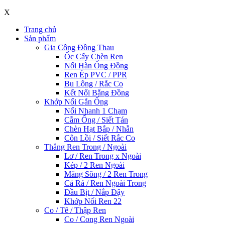
X
Trang chủ
Sản phẩm
Gia Công Đồng Thau
Ốc Cấy Chèn Ren
Nối Hàn Ống Đồng
Ren Ép PVC / PPR
Bu Lông / Rắc Co
Kết Nối Bằng Đồng
Khớp Nối Gắn Ống
Nối Nhanh 1 Chạm
Cắm Ống / Siết Tán
Chèn Hạt Bắp / Nhẫn
Côn Lồi / Siết Rắc Co
Thẳng Ren Trong / Ngoài
Lơ / Ren Trong x Ngoài
Kép / 2 Ren Ngoài
Măng Sông / 2 Ren Trong
Cả Rá / Ren Ngoài Trong
Đầu Bịt / Nắp Đậy
Khớp Nối Ren 22
Co / Tê / Thập Ren
Co / Cong Ren Ngoài