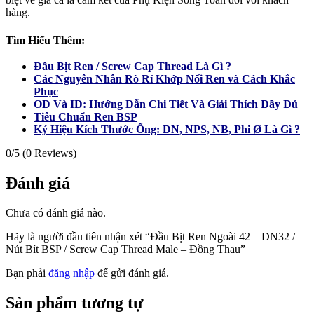
hàng.
Tìm Hiểu Thêm:
Đầu Bịt Ren / Screw Cap Thread Là Gì ?
Các Nguyên Nhân Rò Rỉ Khớp Nối Ren và Cách Khắc
Phục
OD Và ID: Hướng Dẫn Chi Tiết Và Giải Thích Đầy Đủ
Tiêu Chuẩn Ren BSP
Ký Hiệu Kích Thước Ống: DN, NPS, NB, Phi Ø Là Gì ?
0/5
(0 Reviews)
Đánh giá
Chưa có đánh giá nào.
Hãy là người đầu tiên nhận xét “Đầu Bịt Ren Ngoài 42 – DN32 /
Nút Bít BSP / Screw Cap Thread Male – Đồng Thau”
Bạn phải
đăng nhập
để gửi đánh giá.
Sản phẩm tương tự