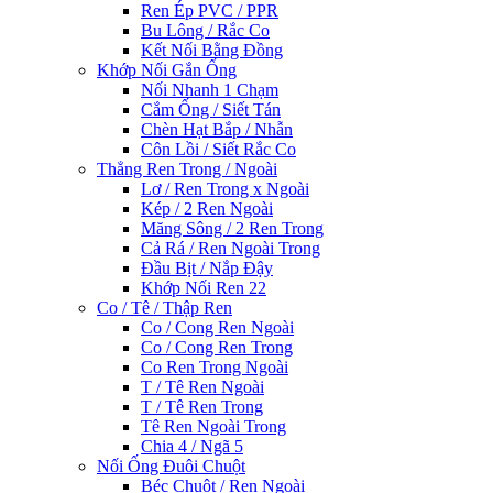
Ren Ép PVC / PPR
Bu Lông / Rắc Co
Kết Nối Bằng Đồng
Khớp Nối Gắn Ống
Nối Nhanh 1 Chạm
Cắm Ống / Siết Tán
Chèn Hạt Bắp / Nhẫn
Côn Lồi / Siết Rắc Co
Thẳng Ren Trong / Ngoài
Lơ / Ren Trong x Ngoài
Kép / 2 Ren Ngoài
Măng Sông / 2 Ren Trong
Cả Rá / Ren Ngoài Trong
Đầu Bịt / Nắp Đậy
Khớp Nối Ren 22
Co / Tê / Thập Ren
Co / Cong Ren Ngoài
Co / Cong Ren Trong
Co Ren Trong Ngoài
T / Tê Ren Ngoài
T / Tê Ren Trong
Tê Ren Ngoài Trong
Chia 4 / Ngã 5
Nối Ống Đuôi Chuột
Béc Chuột / Ren Ngoài