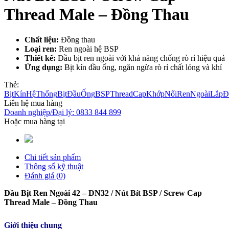
Thread Male – Đồng Thau
Chất liệu:
Đồng thau
Loại ren:
Ren ngoài hệ BSP
Thiết kế:
Đầu bịt ren ngoài với khả năng chống rò rỉ hiệu quả
Ứng dụng:
Bịt kín đầu ống, ngăn ngừa rò rỉ chất lỏng và khí
Thẻ:
BịtKínHệThống
BịtĐầuỐng
BSPThreadCap
KhớpNốiRenNgoài
LắpĐ
Liên hệ mua hàng
Doanh nghiệp/Đại lý: 0833 844 899
Hoặc mua hàng tại
Chi tiết sản phẩm
Thông số kỹ thuật
Đánh giá (0)
Đầu Bịt Ren Ngoài 42 – DN32 / Nút Bít BSP / Screw Cap
Thread Male – Đồng Thau
Giới thiệu chung