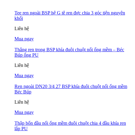
Tee ren ngoài BSP hệ G tê ren đực chia 3 góc tiện nguyên
khối
Liên hệ
Mua ngay
Thẳng ren trong BSP khía đuôi chuột nối ống mềm – Béc
Búp ống PU
Liên hệ
Mua ngay
Ren ngoài DN20 3/4 27 BSP khía đuôi chuột nối ống mềm
Béc Búp
Liên hệ
Mua ngay
Thập bốn đầu nối ống mềm đuôi chuột chia 4 đầu khía ren
lắp PU