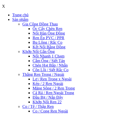
X
Trang chủ
Sản phẩm
Gia Công Đồng Thau
Ốc Cấy Chèn Ren
Nối Hàn Ống Đồng
Ren Ép PVC / PPR
Bu Lông / Rắc Co
Kết Nối Bằng Đồng
Khớp Nối Gắn Ống
Nối Nhanh 1 Chạm
Cắm Ống / Siết Tán
Chèn Hạt Bắp / Nhẫn
Côn Lồi / Siết Rắc Co
Thẳng Ren Trong / Ngoài
Lơ / Ren Trong x Ngoài
Kép / 2 Ren Ngoài
Măng Sông / 2 Ren Trong
Cả Rá / Ren Ngoài Trong
Đầu Bịt / Nắp Đậy
Khớp Nối Ren 22
Co / Tê / Thập Ren
Co / Cong Ren Ngoài