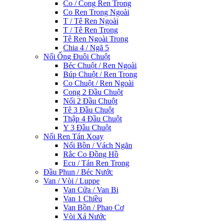
Co / Cong Ren Trong
Co Ren Trong Ngoài
T / Tê Ren Ngoài
T / Tê Ren Trong
Tê Ren Ngoài Trong
Chia 4 / Ngã 5
Nối Ống Đuôi Chuột
Béc Chuột / Ren Ngoài
Búp Chuột / Ren Trong
Co Chuột / Ren Ngoài
Cong 2 Đầu Chuột
Nối 2 Đầu Chuột
Tê 3 Đầu Chuột
Thập 4 Đầu Chuột
Y 3 Đầu Chuột
Nối Ren Tán Xoay
Nối Bồn / Vách Ngăn
Rắc Co Đồng Hồ
Ecu / Tán Ren Trong
Đầu Phun / Béc Nước
Van / Vòi / Luppe
Van Cửa / Van Bi
Van 1 Chiều
Van Bồn / Phao Cơ
Vòi Xả Nước