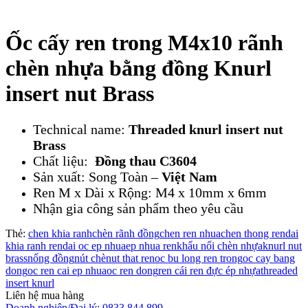
Ốc cấy ren trong M4x10 rãnh
chèn nhựa bằng đồng Knurl
insert nut Brass
Technical name:
Threaded knurl insert nut
Brass
Chất liệu:
Đồng thau C3604
Sản xuất: Song Toàn –
Việt Nam
Ren M x Dài x Rộng: M4 x 10mm x 6mm
Nhận gia công sản phẩm theo yêu cầu
Thẻ:
chen khia ranh
chèn rãnh đồng
chen ren nhua
chen thong ren
dai
khia ranh ren
dai oc ep nhua
ep nhua ren
khẩu nối chèn nhựa
knurl nut
brass
nống đồng
nút chè
nut that ren
oc bu long ren trong
oc cay bang
dong
oc ren cai ep nhua
oc ren dong
ren cái ren đực ép nhựa
threaded
insert knurl
Liên hệ mua hàng
Doanh nghiệp/Đại lý: 0833 844 899