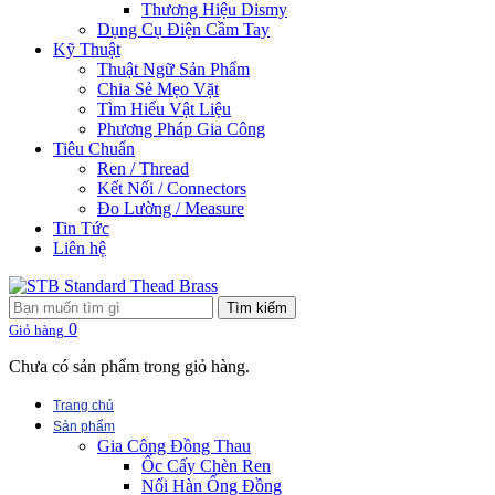
Thương Hiệu Dismy
Dụng Cụ Điện Cầm Tay
Kỹ Thuật
Thuật Ngữ Sản Phẩm
Chia Sẻ Mẹo Vặt
Tìm Hiểu Vật Liệu
Phương Pháp Gia Công
Tiêu Chuẩn
Ren / Thread
Kết Nối / Connectors
Đo Lường / Measure
Tin Tức
Liên hệ
Tìm kiếm
0
Giỏ hàng
Chưa có sản phẩm trong giỏ hàng.
Trang chủ
Sản phẩm
Gia Công Đồng Thau
Ốc Cấy Chèn Ren
Nối Hàn Ống Đồng