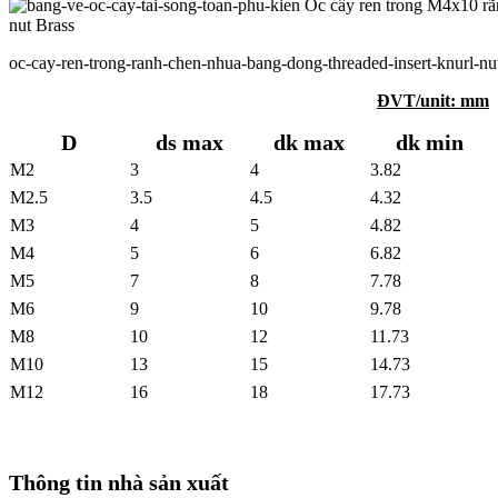
oc-cay-ren-trong-ranh-chen-nhua-bang-dong-threaded-insert-knurl-nut
ĐVT/unit: mm
D
ds max
dk max
dk min
M2
3
4
3.82
M2.5
3.5
4.5
4.32
M3
4
5
4.82
M4
5
6
6.82
M5
7
8
7.78
M6
9
10
9.78
M8
10
12
11.73
M10
13
15
14.73
M12
16
18
17.73
Thông tin nhà sản xuất