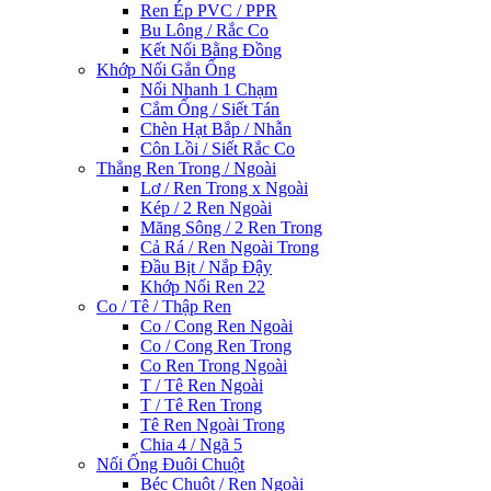
Ren Ép PVC / PPR
Bu Lông / Rắc Co
Kết Nối Bằng Đồng
Khớp Nối Gắn Ống
Nối Nhanh 1 Chạm
Cắm Ống / Siết Tán
Chèn Hạt Bắp / Nhẫn
Côn Lồi / Siết Rắc Co
Thẳng Ren Trong / Ngoài
Lơ / Ren Trong x Ngoài
Kép / 2 Ren Ngoài
Măng Sông / 2 Ren Trong
Cả Rá / Ren Ngoài Trong
Đầu Bịt / Nắp Đậy
Khớp Nối Ren 22
Co / Tê / Thập Ren
Co / Cong Ren Ngoài
Co / Cong Ren Trong
Co Ren Trong Ngoài
T / Tê Ren Ngoài
T / Tê Ren Trong
Tê Ren Ngoài Trong
Chia 4 / Ngã 5
Nối Ống Đuôi Chuột
Béc Chuột / Ren Ngoài