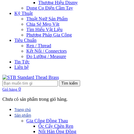
Thương Hiệu Dismy
Dụng Cụ Điện Cầm Tay
Kỹ Thuật
Thuật Ngữ Sản Phẩm
Chia Sẻ Mẹo Vặt
Tìm Hiểu Vật Liệu
Phương Pháp Gia Công
Tiêu Chuẩn
Ren / Thread
Kết Nối / Connectors
Đo Lường / Measure
Tin Tức
Liên hệ
Tìm kiếm
0
Giỏ hàng
Chưa có sản phẩm trong giỏ hàng.
Trang chủ
Sản phẩm
Gia Công Đồng Thau
Ốc Cấy Chèn Ren
Nối Hàn Ống Đồng