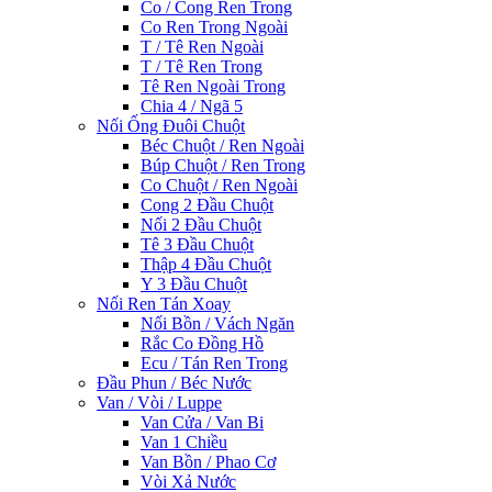
Co / Cong Ren Trong
Co Ren Trong Ngoài
T / Tê Ren Ngoài
T / Tê Ren Trong
Tê Ren Ngoài Trong
Chia 4 / Ngã 5
Nối Ống Đuôi Chuột
Béc Chuột / Ren Ngoài
Búp Chuột / Ren Trong
Co Chuột / Ren Ngoài
Cong 2 Đầu Chuột
Nối 2 Đầu Chuột
Tê 3 Đầu Chuột
Thập 4 Đầu Chuột
Y 3 Đầu Chuột
Nối Ren Tán Xoay
Nối Bồn / Vách Ngăn
Rắc Co Đồng Hồ
Ecu / Tán Ren Trong
Đầu Phun / Béc Nước
Van / Vòi / Luppe
Van Cửa / Van Bi
Van 1 Chiều
Van Bồn / Phao Cơ
Vòi Xả Nước