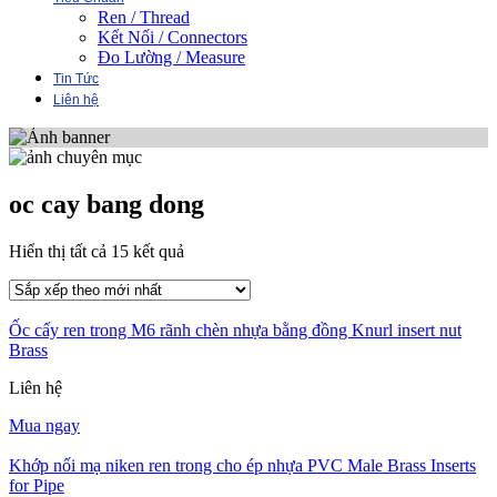
Ren / Thread
Kết Nối / Connectors
Đo Lường / Measure
Tin Tức
Liên hệ
oc cay bang dong
Đã
Hiển thị tất cả 15 kết quả
sắp
xếp
theo
Ốc cấy ren trong M6 rãnh chèn nhựa bằng đồng Knurl insert nut
mới
Brass
nhất
Liên hệ
Mua ngay
Khớp nối mạ niken ren trong cho ép nhựa PVC Male Brass Inserts
for Pipe