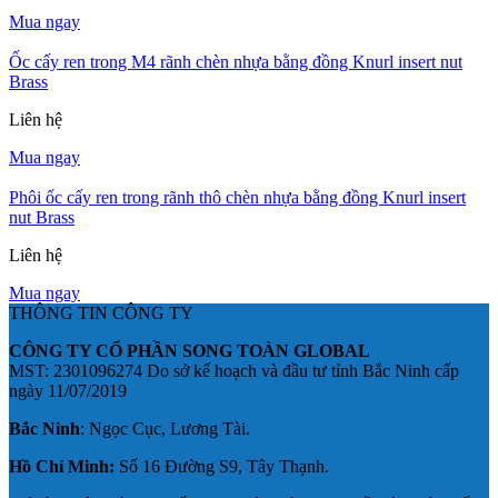
Mua ngay
Ốc cấy ren trong M4 rãnh chèn nhựa bằng đồng Knurl insert nut
Brass
Liên hệ
Mua ngay
Phôi ốc cấy ren trong rãnh thô chèn nhựa bằng đồng Knurl insert
nut Brass
Liên hệ
Mua ngay
THÔNG TIN CÔNG TY
CÔNG TY CỔ PHẦN SONG TOÀN GLOBAL
MST: 2301096274 Do sở kế hoạch và đầu tư tỉnh Bắc Ninh cấp
ngày 11/07/2019
Bắc Ninh
: Ngọc Cục, Lương Tài.
Hồ Chí Minh:
Số 16 Đường S9, Tây Thạnh.