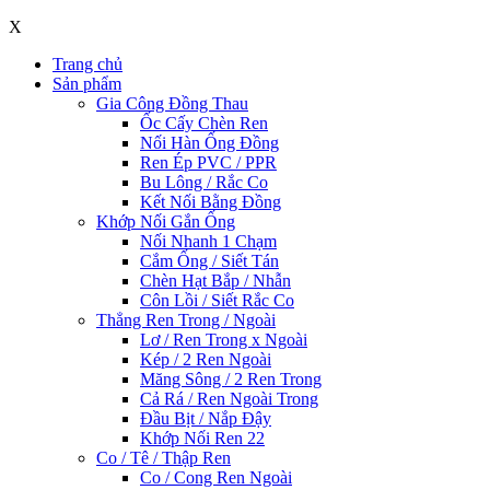
X
Trang chủ
Sản phẩm
Gia Công Đồng Thau
Ốc Cấy Chèn Ren
Nối Hàn Ống Đồng
Ren Ép PVC / PPR
Bu Lông / Rắc Co
Kết Nối Bằng Đồng
Khớp Nối Gắn Ống
Nối Nhanh 1 Chạm
Cắm Ống / Siết Tán
Chèn Hạt Bắp / Nhẫn
Côn Lồi / Siết Rắc Co
Thẳng Ren Trong / Ngoài
Lơ / Ren Trong x Ngoài
Kép / 2 Ren Ngoài
Măng Sông / 2 Ren Trong
Cả Rá / Ren Ngoài Trong
Đầu Bịt / Nắp Đậy
Khớp Nối Ren 22
Co / Tê / Thập Ren
Co / Cong Ren Ngoài