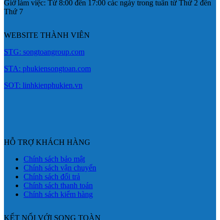
Giờ làm việc: Từ 8:00 đến 17:00 các ngày trong tuần từ Thứ 2 đến
Thứ 7
WEBSITE THÀNH VIÊN
STG: songtoangroup.com
STA: phukiensongtoan.com
SOT: linhkienphukien.vn
HỖ TRỢ KHÁCH HÀNG
Chính sách bảo mật
Chính sách vận chuyển
Chính sách đổi trả
Chính sách thanh toán
Chính sách kiểm hàng
KẾT NỐI VỚI SONG TOÀN