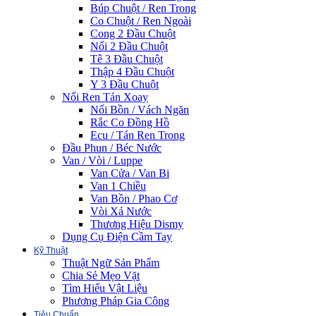
Búp Chuột / Ren Trong
Co Chuột / Ren Ngoài
Cong 2 Đầu Chuột
Nối 2 Đầu Chuột
Tê 3 Đầu Chuột
Thập 4 Đầu Chuột
Y 3 Đầu Chuột
Nối Ren Tán Xoay
Nối Bồn / Vách Ngăn
Rắc Co Đồng Hồ
Ecu / Tán Ren Trong
Đầu Phun / Béc Nước
Van / Vòi / Luppe
Van Cửa / Van Bi
Van 1 Chiều
Van Bồn / Phao Cơ
Vòi Xả Nước
Thương Hiệu Dismy
Dụng Cụ Điện Cầm Tay
Kỹ Thuật
Thuật Ngữ Sản Phẩm
Chia Sẻ Mẹo Vặt
Tìm Hiểu Vật Liệu
Phương Pháp Gia Công
Tiêu Chuẩn