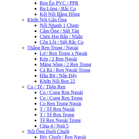
Ren Ép PVC / PPR
Bu Lông / Rắc Co
Kết Nối Bằng Đồng
Khớp Nối Gắn Ống
Nối Nhanh 1 Chạm
Cắm Ống / Siết Tán
Chèn Hạt Bắp / Nhẫn
Côn Lồi / Siết Rắc Co
Thẳng Ren Trong / Ngoài
Lơ / Ren Trong x Ngoài
Kép / 2 Ren Ngoài
Măng Sông / 2 Ren Trong
Cả Rá / Ren Ngoài Trong
Đầu Bịt / Nắp Đậy
Khớp Nối Ren 22
Co / Tê / Thập Ren
Co / Cong Ren Ngoài
Co / Cong Ren Trong
Co Ren Trong Ngoài
T / Tê Ren Ngoài
T / Tê Ren Trong
Tê Ren Ngoài Trong
Chia 4 / Ngã 5
Nối Ống Đuôi Chuột
Béc Chuột / Ren Ngoài