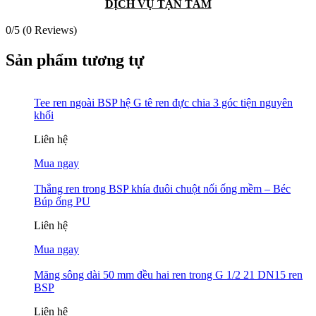
DỊCH VỤ TẬN TÂM
0/5
(0 Reviews)
Sản phẩm tương tự
Tee ren ngoài BSP hệ G tê ren đực chia 3 góc tiện nguyên
khối
Liên hệ
Mua ngay
Thẳng ren trong BSP khía đuôi chuột nối ống mềm – Béc
Búp ống PU
Liên hệ
Mua ngay
Măng sông dài 50 mm đều hai ren trong G 1/2 21 DN15 ren
BSP
Liên hệ