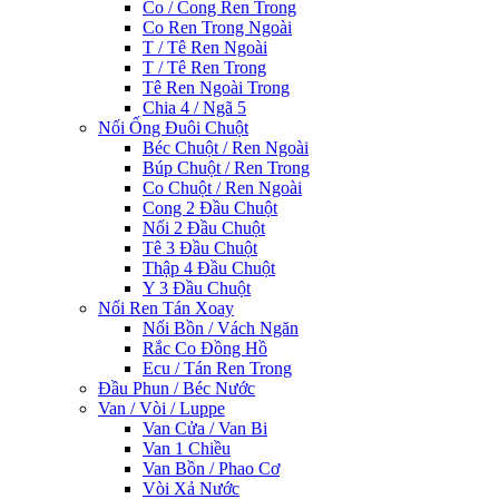
Co / Cong Ren Trong
Co Ren Trong Ngoài
T / Tê Ren Ngoài
T / Tê Ren Trong
Tê Ren Ngoài Trong
Chia 4 / Ngã 5
Nối Ống Đuôi Chuột
Béc Chuột / Ren Ngoài
Búp Chuột / Ren Trong
Co Chuột / Ren Ngoài
Cong 2 Đầu Chuột
Nối 2 Đầu Chuột
Tê 3 Đầu Chuột
Thập 4 Đầu Chuột
Y 3 Đầu Chuột
Nối Ren Tán Xoay
Nối Bồn / Vách Ngăn
Rắc Co Đồng Hồ
Ecu / Tán Ren Trong
Đầu Phun / Béc Nước
Van / Vòi / Luppe
Van Cửa / Van Bi
Van 1 Chiều
Van Bồn / Phao Cơ
Vòi Xả Nước