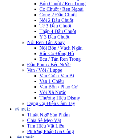
Búp Chuột / Ren Trong
Co Chuột / Ren Ngoài
Cong 2 Đầu Chuột
Nối 2 Đầu Chuột
Tê 3 Đầu Chuột
Thập 4 Đầu Chuột
Y 3 Đầu Chuột
Nối Ren Tán Xoay
Nối Bồn / Vách Ngăn
Rắc Co Đồng Hồ
Ecu / Tán Ren Trong
Đầu Phun / Béc Nước
Van / Vòi / Luppe
Van Cửa / Van Bi
Van 1 Chiều
Van Bồn / Phao Cơ
Vòi Xả Nước
Thương Hiệu Dismy
Dụng Cụ Điện Cầm Tay
Kỹ Thuật
Thuật Ngữ Sản Phẩm
Chia Sẻ Mẹo Vặt
Tìm Hiểu Vật Liệu
Phương Pháp Gia Công
Tiêu Chuẩn