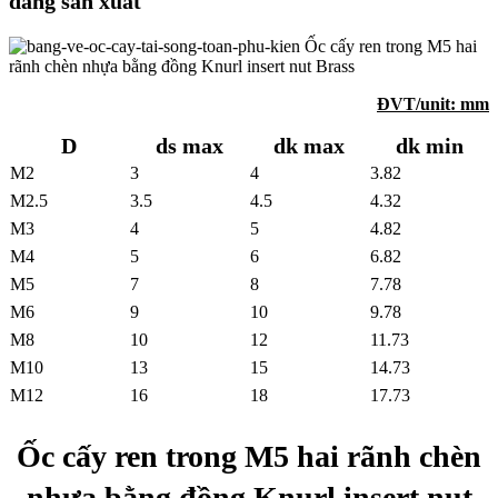
đang sản xuất
ĐVT/unit: mm
D
ds max
dk max
dk min
M2
3
4
3.82
M2.5
3.5
4.5
4.32
M3
4
5
4.82
M4
5
6
6.82
M5
7
8
7.78
M6
9
10
9.78
M8
10
12
11.73
M10
13
15
14.73
M12
16
18
17.73
Ốc cấy ren trong M5 hai rãnh chèn
nhựa bằng đồng Knurl insert nut