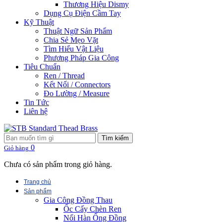
Thương Hiệu Dismy
Dụng Cụ Điện Cầm Tay
Kỹ Thuật
Thuật Ngữ Sản Phẩm
Chia Sẻ Mẹo Vặt
Tìm Hiểu Vật Liệu
Phương Pháp Gia Công
Tiêu Chuẩn
Ren / Thread
Kết Nối / Connectors
Đo Lường / Measure
Tin Tức
Liên hệ
Tìm kiếm
0
Giỏ hàng
Chưa có sản phẩm trong giỏ hàng.
Trang chủ
Sản phẩm
Gia Công Đồng Thau
Ốc Cấy Chèn Ren
Nối Hàn Ống Đồng