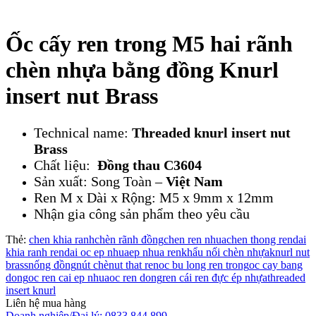
Ốc cấy ren trong M5 hai rãnh
chèn nhựa bằng đồng Knurl
insert nut Brass
Technical name:
Threaded knurl insert nut
Brass
Chất liệu:
Đồng thau C3604
Sản xuất: Song Toàn –
Việt Nam
Ren M x Dài x Rộng: M5 x 9mm x 12mm
Nhận gia công sản phẩm theo yêu cầu
Thẻ:
chen khia ranh
chèn rãnh đồng
chen ren nhua
chen thong ren
dai
khia ranh ren
dai oc ep nhua
ep nhua ren
khẩu nối chèn nhựa
knurl nut
brass
nống đồng
nút chè
nut that ren
oc bu long ren trong
oc cay bang
dong
oc ren cai ep nhua
oc ren dong
ren cái ren đực ép nhựa
threaded
insert knurl
Liên hệ mua hàng
Doanh nghiệp/Đại lý: 0833 844 899