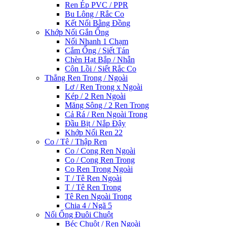
Ren Ép PVC / PPR
Bu Lông / Rắc Co
Kết Nối Bằng Đồng
Khớp Nối Gắn Ống
Nối Nhanh 1 Chạm
Cắm Ống / Siết Tán
Chèn Hạt Bắp / Nhẫn
Côn Lồi / Siết Rắc Co
Thẳng Ren Trong / Ngoài
Lơ / Ren Trong x Ngoài
Kép / 2 Ren Ngoài
Măng Sông / 2 Ren Trong
Cả Rá / Ren Ngoài Trong
Đầu Bịt / Nắp Đậy
Khớp Nối Ren 22
Co / Tê / Thập Ren
Co / Cong Ren Ngoài
Co / Cong Ren Trong
Co Ren Trong Ngoài
T / Tê Ren Ngoài
T / Tê Ren Trong
Tê Ren Ngoài Trong
Chia 4 / Ngã 5
Nối Ống Đuôi Chuột
Béc Chuột / Ren Ngoài