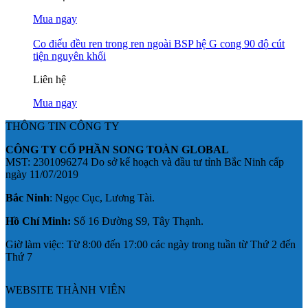
Mua ngay
Co điếu đều ren trong ren ngoài BSP hệ G cong 90 độ cút
tiện nguyên khối
Liên hệ
Mua ngay
THÔNG TIN CÔNG TY
CÔNG TY CỔ PHẦN SONG TOÀN GLOBAL
MST: 2301096274 Do sở kế hoạch và đầu tư tỉnh Bắc Ninh cấp
ngày 11/07/2019
Bắc Ninh
: Ngọc Cục, Lương Tài.
Hồ Chí Minh:
Số 16 Đường S9, Tây Thạnh.
Giờ làm việc: Từ 8:00 đến 17:00 các ngày trong tuần từ Thứ 2 đến
Thứ 7
WEBSITE THÀNH VIÊN