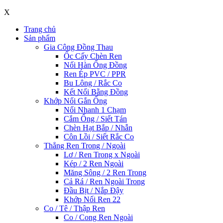
X
Trang chủ
Sản phẩm
Gia Công Đồng Thau
Ốc Cấy Chèn Ren
Nối Hàn Ống Đồng
Ren Ép PVC / PPR
Bu Lông / Rắc Co
Kết Nối Bằng Đồng
Khớp Nối Gắn Ống
Nối Nhanh 1 Chạm
Cắm Ống / Siết Tán
Chèn Hạt Bắp / Nhẫn
Côn Lồi / Siết Rắc Co
Thẳng Ren Trong / Ngoài
Lơ / Ren Trong x Ngoài
Kép / 2 Ren Ngoài
Măng Sông / 2 Ren Trong
Cả Rá / Ren Ngoài Trong
Đầu Bịt / Nắp Đậy
Khớp Nối Ren 22
Co / Tê / Thập Ren
Co / Cong Ren Ngoài